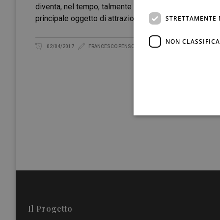
diventa, nel tempo, talmente rilevante da fungere anz
principale oggetto di attrazione. Non sarebbe la prima 
STRETTAMENTE 
NON CLASSIFICA
02/04/2017
FRANCESCO PENSOVECCHIO
Il Progetto