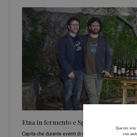
Etna in fermento e Spumanti a pioggia.
Questo sito 
Capita che durante eventi di notevole importanza medi
sito web