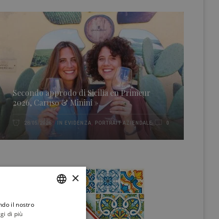
Secondo approdo di Sicilia en Primeur
2026, Caruso & Minini »
IN EVIDENZA
,
PORTRAIT AZIENDALE
28/05/2026
0
×
ndo il nostro
ITALIAN
gi di più