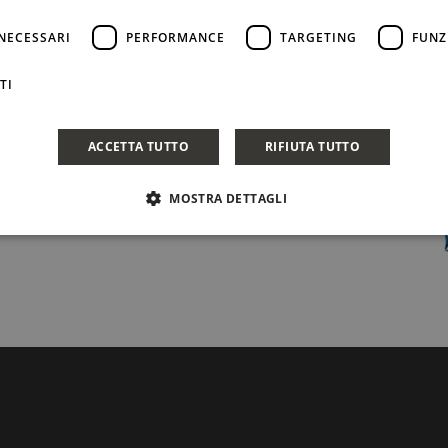
itutto da moltiplicatore del primo, successivamente da
volta e le ragioni ci sono. Sondarle è materia
NECESSARI
PERFORMANCE
TARGETING
FUNZ
TI
CONDIVIDI
ACCETTA TUTTO
RIFIUTA TUTTO
MOSTRA DETTAGLI