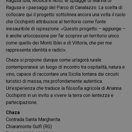
Ragusa Ibla, Modica e Noto, le spiagge di Marina di
Ragusa e i paesaggi del Parco di Canalazzo. La scelta di
collocare qui il progetto sottolinea ancora una volta il ruolo
che Occhipinti attribuisce al territorio come fonte
inesauribile di ispirazione. «Questo progetto – aggiunge –
è anche un’occasione per far scoprire un territorio unico
come quello dei Monti Iblei e di Vittoria, che per me
rappresenta identità e radici».
Chaza si propone dunque come un’agorà rurale
contemporanea: un luogo di incontro tra ospitalità, natura e
vino, capace di raccontare una Sicilia lontana dai circuiti
turistici di massa, ma profondamente autentica.
Un’esperienza che traduce la filosofia agricola di Arianna
Occhipinti in un invito a vivere la terra con lentezza e
partecipazione.
Chaza
Contrada Santa Margherita
Chiaramonte Gulfi (RG)