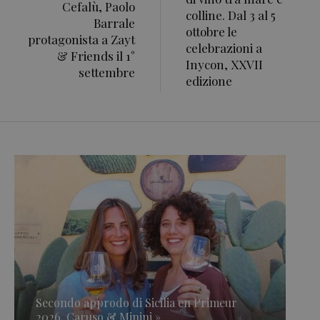
Cefalù, Paolo
colline. Dal 3 al 5
Barrale
ottobre le
protagonista a Zayt
celebrazioni a
& Friends il 1°
Inycon, XXVII
settembre
edizione
Secondo approdo di Sicilia en Primeur
2026, Caruso & Minini »