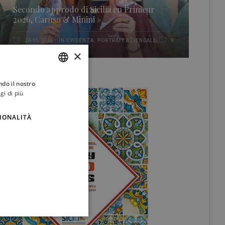
Secondo approdo di Sicilia en Primeur
2026, Caruso & Minini »
IN EVIDENZA
,
PORTRAIT AZIENDALE
28/05/2026
0
×
ndo il nostro
ITALIAN
gi di più
ENGLISH
IONALITÀ