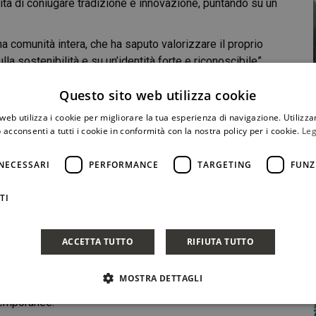
cità di coniugare tradizione e innovazione, puntando su un
a comunità intera, che ha saputo valorizzare il proprio
la sostenibilità e su un’identità forte e riconoscibile”,
di
Sistema Vino
. “
È un traguardo importante, frutto del
Questo sito web utilizza cookie
la denominazione, oggi al quarto posto in Sicilia per
web utilizza i cookie per migliorare la tua esperienza di navigazione. Utilizza
 acconsenti a tutti i cookie in conformità con la nostra policy per i cookie.
Leg
 Grillo e Inzolia
, che qui trovano espressioni fresche ed
net Sauvignon e Syrah
, capaci di adattarsi al clima
NECESSARI
PERFORMANCE
TARGETING
FUNZ
egustazioni guidate, laboratori, incontri con i produttori e
TI
iversario sia anche un’occasione per confrontarci sul
ndo insieme una visione capace di rispondere alle nuove
ACCETTA TUTTO
RIFIUTA TUTTO
ni anno richiama turisti, appassionati e operatori del
MOSTRA DETTAGLI
grande palcoscenico del vino, confermando il ruolo della DOC
temporanee.