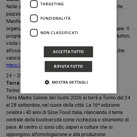
TARGETING
Nelle singole cantine aderenti a MTV, nei borghi e nelle
piazze più belle d’Italia
FUNZIONALITÀ
Manifestazione estiva dedicata alla cultura del vino,
organizzata in numerose città del vino e cantine italiane. Il
NON CLASSIFICATI
programma propone degustazioni, incontri con i produttori,
visite in vigna, eventi serali e iniziative legate
all’osservazione del cielo, con appuntamenti diffusi che
ACCETTA TUTTO
valorizzano i territori e le produzioni locali.
https://movimentoturismovino.it
RIFIUTA TUTTO
24 – 28 settembre 2026
MOSTRA DETTAGLI
Terra Madre – Salone del Gusto
Torino
Terra Madre Salone del Gusto 2026 si terrà a Torino dal 24
al 28 settembre, nel cuore della città. La 16ª edizione
celebra i 40 anni di Slow Food Italia, rilanciando il tema
centrale della biodiversità come ricchezza e strumento di
pace. Al centro ci sono cibi, saperi e culture che si
oppongono all’omologazione e alla produzione