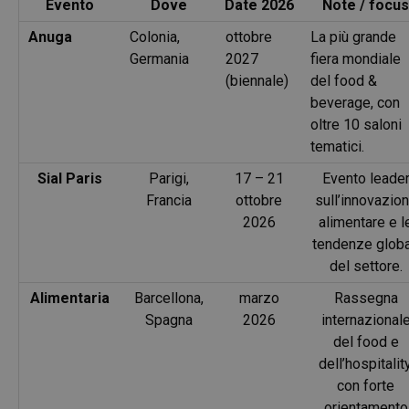
Evento
Dove
Date 2026
Note / focus
Anuga
Colonia,
ottobre
La più grande
Germania
2027
fiera mondiale
(biennale)
del food &
beverage, con
oltre 10 saloni
tematici.
Sial Paris
Parigi,
17 – 21
Evento leade
Francia
ottobre
sull’innovazio
2026
alimentare e l
tendenze globa
del settore.
Alimentaria
Barcellona,
marzo
Rassegna
Spagna
2026
internazional
del food e
dell’hospitality
con forte
orientamento