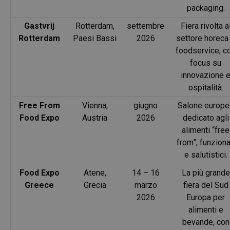
packaging.
Gastvrij
Rotterdam,
settembre
Fiera rivolta a
Rotterdam
Paesi Bassi
2026
settore horeca
foodservice, c
focus su
innovazione 
ospitalità.
Free From
Vienna,
giugno
Salone europe
Food Expo
Austria
2026
dedicato agli
alimenti “free
from”, funziona
e salutistici.
Food Expo
Atene,
14 – 16
La più grande
Greece
Grecia
marzo
fiera del Sud
2026
Europa per
alimenti e
bevande, con