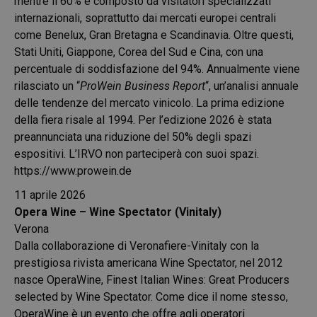
mentre il 60% è composto da visitatori specializzati
internazionali, soprattutto dai mercati europei centrali
come Benelux, Gran Bretagna e Scandinavia. Oltre questi,
Stati Uniti, Giappone, Corea del Sud e Cina, con una
percentuale di soddisfazione del 94%. Annualmente viene
rilasciato un “
ProWein Business Report
“, un’analisi annuale
delle tendenze del mercato vinicolo.
La prima edizione
della fiera risale al 1994. Per l’edizione 2026 è stata
preannunciata una riduzione del 50% degli spazi
espositivi. L’IRVO non parteciperà con suoi spazi.
https://www.prowein.de
11 aprile 2026
Opera Wine – Wine Spectator (Vinitaly)
Verona
Dalla collaborazione di Veronafiere-Vinitaly con la
prestigiosa rivista americana Wine Spectator, nel 2012
nasce OperaWine, Finest Italian Wines: Great Producers
selected by Wine Spectator. Come dice il nome stesso,
OperaWine è un evento che offre agli operatori