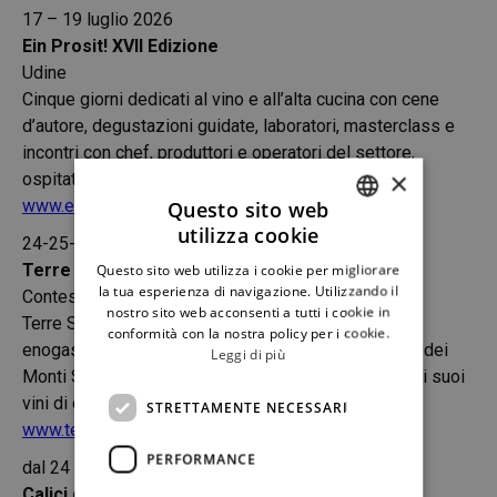
17 – 19 luglio 2026
Ein Prosit! XVII Edizione
Udine
Cinque giorni dedicati al vino e all’alta cucina con cene
d’autore, degustazioni guidate, laboratori, masterclass e
incontri con chef, produttori e operatori del settore,
×
ospitati in diverse sedi del centro di Udine.
www.einprosit.org
Questo sito web
utilizza cookie
24-25-26 luglio 2026
ITALIAN
Terre Sicane Wine Fest
Questo sito web utilizza i cookie per migliorare
ENGLISH
la tua esperienza di navigazione. Utilizzando il
Contessa Entellina (Pa)
nostro sito web acconsenti a tutti i cookie in
Terre Sicane Wine Fest è una manifestazione
conformità con la nostra policy per i cookie.
enogastronomica che si svolge nel cuore del Parco dei
Leggi di più
Monti Sicani per la valorizzazione del territorio e dei suoi
vini di qualità.
STRETTAMENTE NECESSARI
www.terresicanewinefest.it
PERFORMANCE
dal 24 luglio al 16 agosto 2026
Calici di Stelle