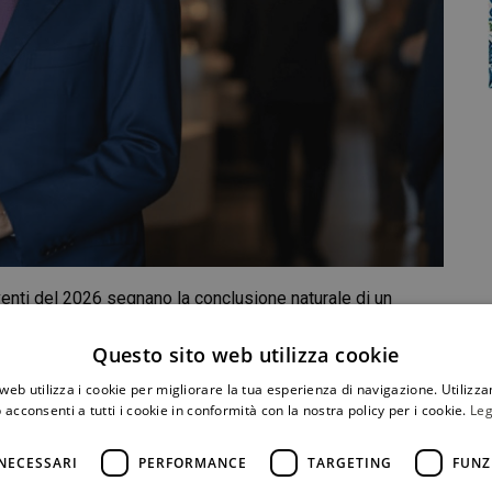
venti del 2026 segnano la conclusione naturale di un
ione silenziosa degli spazi e delle esperienze dell’hotel,
aggio e il ritmo naturale della vita sul mare.
Questo sito web utilizza cookie
il rinnovamento della
facciata della villa
, che introduce una
web utilizza i cookie per migliorare la tua esperienza di navigazione. Utilizza
 acconsenti a tutti i cookie in conformità con la nostra policy per i cookie.
Leg
ormina e della costa siciliana. L’intervento restituisce
paesaggio mediterraneo, valorizzando il legame tra la
NECESSARI
PERFORMANCE
TARGETING
FUNZ