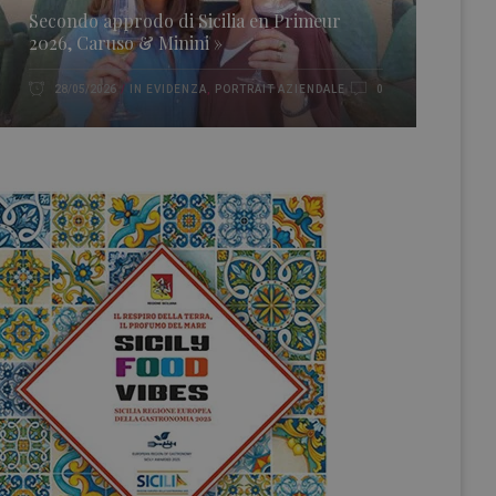
Secondo approdo di Sicilia en Primeur
2026, Caruso & Minini »
IN EVIDENZA
,
PORTRAIT AZIENDALE
28/05/2026
0