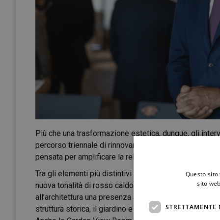
Più che una trasformazione estetica, dunque, gli inter
percorso triennale di rinnovamento profondo: un’evoluz
pensata per amplificare la relazione con la luce, il paes
Tra gli elementi più distintivi del restyling 2026 vi è 
Questo sito 
sito web
nuova tonalità di rosso caldo ispirata alle cromie di Ta
all’architettura una presenza ancora più vibrante nel 
STRETTAMENTE 
struttura storica, il giardino e il mare.