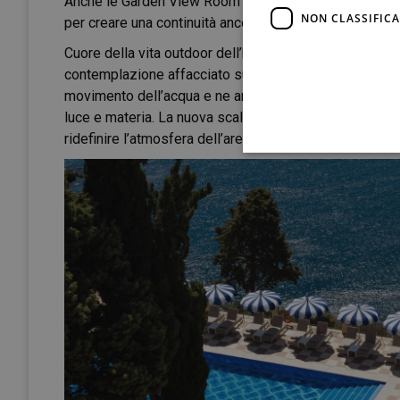
Anche le Garden View Room si trasformano attraverso l’
NON CLASSIFICA
per creare una continuità ancora più fluida tra gli inter
Cuore della vita outdoor dell’hotel, la
piscina panora
contemplazione affacciato sul Mar Ionio. Il nuovo mosa
movimento dell’acqua e ne amplifica i riflessi durante 
luce e materia. La nuova scalinata di accesso, le docce
ridefinire l’atmosfera dell’area piscina, oggi ancora 