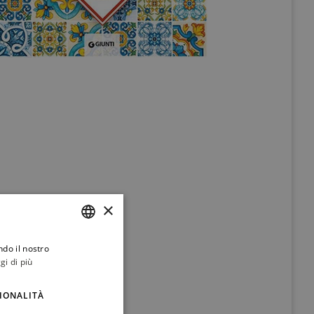
×
ndo il nostro
ITALIAN
gi di più
ENGLISH
IONALITÀ