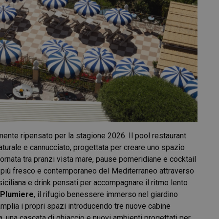
ente ripensato per la stagione 2026. Il pool restaurant
aturale e cannucciato, progettata per creare uno spazio
iornata tra pranzi vista mare, pause pomeridiane e cocktail
o più fresco e contemporaneo del Mediterraneo attraverso
 siciliana e drink pensati per accompagnare il ritmo lento
 Plumiere
, il rifugio benessere immerso nel giardino
amplia i propri spazi introducendo tre nuove cabine
pia, una cascata di ghiaccio e nuovi ambienti progettati per