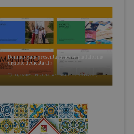
Donnafugata presenta la nuova piattaforma
digitale dedicata al »
PORTRAIT AZIENDALE
,
PRIMO PIANO
14/07/2026
0