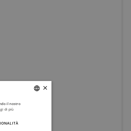
×
ndo il nostro
ITALIAN
gi di più
ENGLISH
IONALITÀ