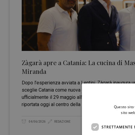
Zàgarà apre a Catania: La cucina di Ma
Miranda
Dopo l’esperienza avviata a Lentini, Zàgarà inaugura un
sceglie Catania come nuova casa. Il ristorante fine d
ufficialmente il 29 maggio all’interno di Villa Reina Mi
riportata oggi al centro della scena cittadina attravers
Questo sito 
sito web
04/06/2026
REDAZIONE
STRETTAMENTE 