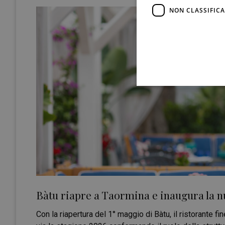
NON CLASSIFICA
Bàtu riapre a Taormina e inaugura la n
Con la riapertura del 1° maggio di Bàtu, il ristorante f