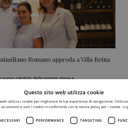
ssimiliano Romano approda a Villa Reina
 nuovo capitolo della propria storia e
ining guidato dallo chef Massimiliano Romano aprirà
Questo sito web utilizza cookie
randa, storica dimora Liberty di Viale XX Settembre,
o un
web utilizza i cookie per migliorare la tua esperienza di navigazione. Utilizza
 acconsenti a tutti i cookie in conformità con la nostra policy per i cookie.
Leg
CONDIVIDI
NECESSARI
PERFORMANCE
TARGETING
FUNZ