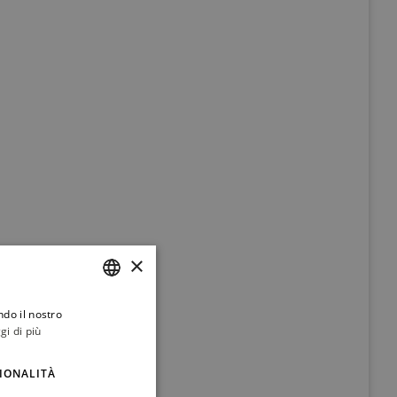
×
ndo il nostro
ITALIAN
gi di più
ENGLISH
IONALITÀ