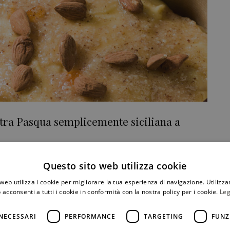
altra Pasqua semplicemente siciliana a
nfonia di note golose e inebrianti novità dedicate ai
Questo sito web utilizza cookie
amiglia Di Stefano e il loro amore per la Sicilia, isola in
web utilizza i cookie per migliorare la tua esperienza di navigazione. Utilizza
 acconsenti a tutti i cookie in conformità con la nostra policy per i cookie.
Leg
CONDIVIDI
NECESSARI
PERFORMANCE
TARGETING
FUNZ