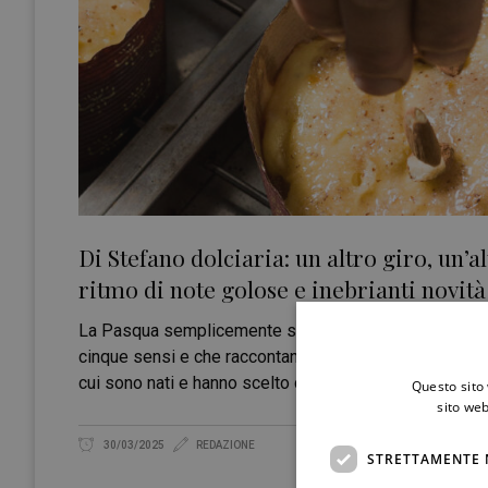
Di Stefano dolciaria: un altro giro, un’
ritmo di note golose e inebrianti novità
La Pasqua semplicemente siciliana Di Stefano è una si
cinque sensi e che raccontano le tre generazioni della f
cui sono nati e hanno scelto di
Questo sito 
sito web
30/03/2025
REDAZIONE
STRETTAMENTE 