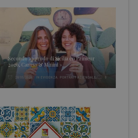
Secondo approdo di Sicilia en Primeur
2026, Caruso & Minini »
IN EVIDENZA
,
PORTRAIT AZIENDALE
28/05/2026
0