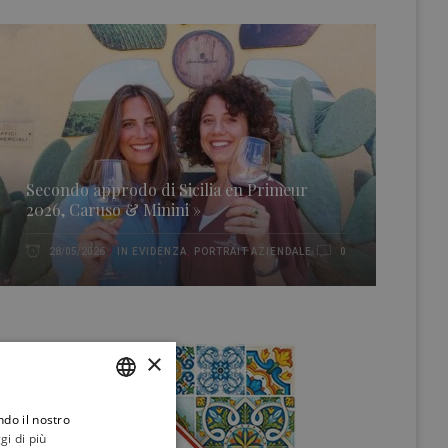
Secondo approdo di Sicilia en Primeur
2026, Caruso & Minini »
IN EVIDENZA
,
PORTRAIT AZIENDALE
28/05/2026
0
×
ndo il nostro
ITALIAN
gi di più