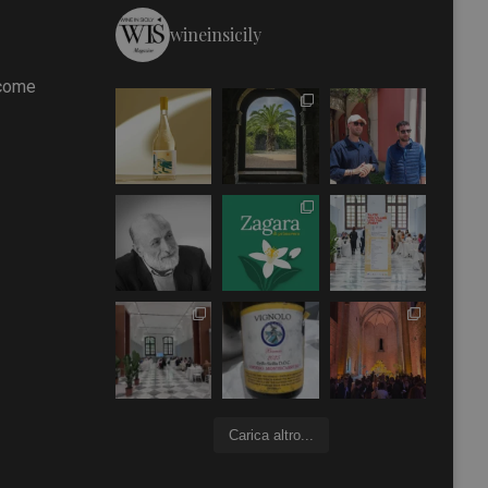
wineinsicily
 come
Carica altro...