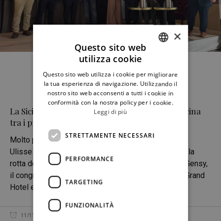
×
Questo sito web
utilizza cookie
ITALIAN
Questo sito web utilizza i cookie per migliorare
ENGLISH
la tua esperienza di navigazione. Utilizzando il
nostro sito web acconsenti a tutti i cookie in
conformità con la nostra policy per i cookie.
La Sicilia di Ulisse: un’Academy e un libro di cucina
Leggi di più
tra i progetti futuri
STRETTAMENTE NECESSARI
Molto più di una semplice associazione, la Sicilia di
Ulisse è un’alleanza che fa rete e che vuole definire la
PERFORMANCE
rotta del futuro nel mondo del cibo, vino, ospitalità. Gensy,
il congresso biennale che si è appena concluso al Grand
TARGETING
Hotel et Des Palmes di
FUNZIONALITÀ
11/11/2025
LILIANA ROSANO
CONDIVIDI