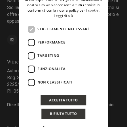
Nato il 22 aprile 2016 durante la tredicesima edizione di
nostro sito web acconsenti a tutti i cookie in
Sicilia en Primeur, Wineinsicily.com è un magazine che si
conformità con la nostra policy per i cookie.
offre come sistema di interazione tra cantine, territorio e
Leggi di più
appassionati del vino.
STRETTAMENTE NECESSARI
PERFORMANCE
TARGETING
Wine In Sicily
FUNZIONALITÀ
Autorizzazione del Tribunale di Palermo
Reg. Stampa nr. 4 del 10 maggio 2017 Num. Reg.
NON CLASSIFICATI
2225/2017
P.I. 05130190829
ACCETTA TUTTO
Direttore responsabile: Francesco Pensovecchio
RIFIUTA TUTTO