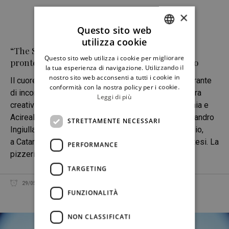
×
Questo sito web
utilizza cookie
ITALIAN
“The Sanpellegrino Table”: Catania e Acireale
Questo sito web utilizza i cookie per migliorare
pronte ad accogliere i prossimi incontri di gusto
ENGLISH
la tua esperienza di navigazione. Utilizzando il
nostro sito web acconsenti a tutti i cookie in
Il cuore dell’Etna diventa protagonista del ciclo itinerante
conformità con la nostra policy per i cookie.
di incontri “The Sanpellegrino Table” con tre serate tra
Leggi di più
creatività locale e contaminazione d’autore fra Catania e
Acireale, pronte ad accogliere gli chef stellati Alessandro
STRETTAMENTE NECESSARI
Ingiulla, Pierluigi Gallo e Francesco Patti. Il 28 maggio,
a Catania due gli appuntamenti in contemporanea attesi. La
PERFORMANCE
pizzeria contemporanea “Volù”,
TARGETING
29/05/2025
REDAZIONE
CONDIVIDI
FUNZIONALITÀ
NON CLASSIFICATI