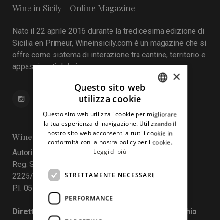
Wine in Sicily - Online Magazine
Nato il 22 aprile 2016 durante la tredicesima edizione di
Sicilia en Primeur, Wineinsicily.com è un magazine che si
offre come sistema di interazione tra cantine, territorio e
appassionati del vino.
×
Questo sito web
utilizza cookie
ITALIAN
Questo sito web utilizza i cookie per migliorare
ENGLISH
la tua esperienza di navigazione. Utilizzando il
nostro sito web acconsenti a tutti i cookie in
Wine In Sicily
conformità con la nostra policy per i cookie.
Leggi di più
Autorizzazione del Tribunale di Palermo
Reg. Stampa nr. 4 del 10 maggio 2017 Num. Reg.
STRETTAMENTE NECESSARI
2225/2017
P.I. 05130190829
PERFORMANCE
Direttore responsabile: Francesco Pensovecchio