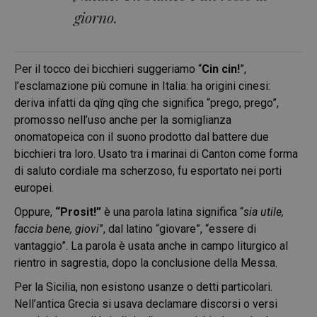
giorno.
Per il tocco dei bicchieri suggeriamo “
Cin cin!
”,
l’esclamazione più comune in Italia: ha origini cinesi:
deriva infatti da qǐng qǐng che significa “prego, prego”,
promosso nell’uso anche per la somiglianza
onomatopeica con il suono prodotto dal battere due
bicchieri tra loro. Usato tra i marinai di Canton come forma
di saluto cordiale ma scherzoso, fu esportato nei porti
europei.
Oppure,
“Prosit!”
è una parola latina significa “
sia utile,
faccia bene, giovi
”, dal latino “giovare”, “essere di
vantaggio”. La parola è usata anche in campo liturgico al
rientro in sagrestia, dopo la conclusione della Messa.
Per la Sicilia, non esistono usanze o detti particolari.
Nell’antica Grecia si usava declamare discorsi o versi