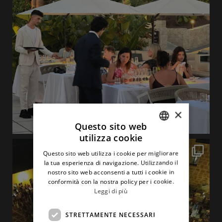
×
Questo sito web
utilizza cookie
ITALIAN
Questo sito web utilizza i cookie per migliorare
ENGLISH
la tua esperienza di navigazione. Utilizzando il
nostro sito web acconsenti a tutti i cookie in
conformità con la nostra policy per i cookie.
Leggi di più
STRETTAMENTE NECESSARI