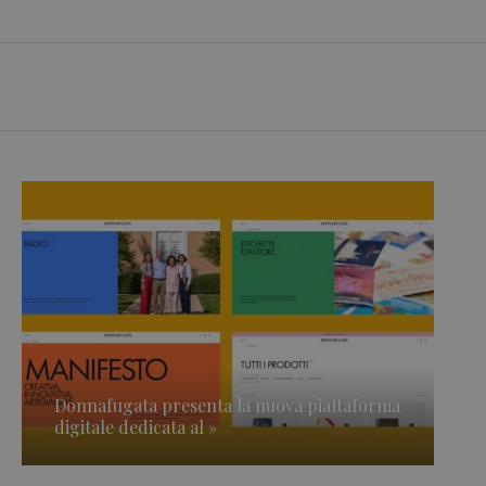
Donnafugata presenta la nuova piattaforma
digitale dedicata al »