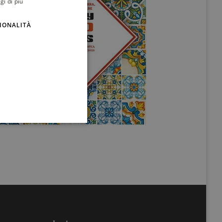
gi di più
ENGLISH
IONALITÀ