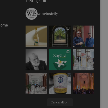
Instagram
wineinsicily
 come
Carica altro...