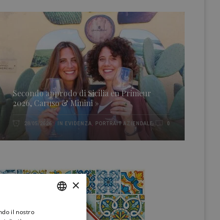
Secondo approdo di Sicilia en Primeur
2026, Caruso & Minini »
IN EVIDENZA
,
PORTRAIT AZIENDALE
28/05/2026
0
×
ndo il nostro
ITALIAN