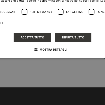
 acconsenti a tutti i cookie in conformità con la nostra policy per i cookie.
Leg
NECESSARI
PERFORMANCE
TARGETING
FUNZ
TI
ACCETTA TUTTO
RIFIUTA TUTTO
MOSTRA DETTAGLI