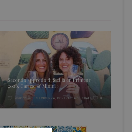
Secondo approdo di Sicilia en Primeur
2026, Caruso & Minini »
IN EVIDENZA
,
PORTRAIT AZIENDALE
28/05/2026
0