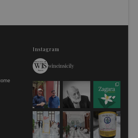
Instagram
wineinsicily
 come