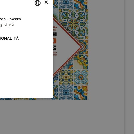
×
ndo il nostro
ITALIAN
gi di più
ENGLISH
IONALITÀ