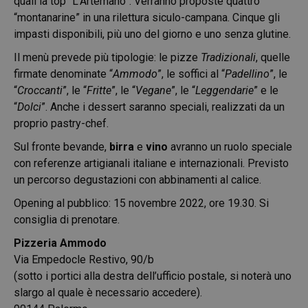
quali la top “L’Artemano”. Verranno proposte quattro
“montanarine” in una rilettura siculo-campana. Cinque gli
impasti disponibili, più uno del giorno e uno senza glutine.
Il menù prevede più tipologie: le pizze
Tradizionali
, quelle
firmate denominate “
Ammodo
”, le soffici al “
Padellino
”, le
“
Croccanti
”, le “
Fritte
”, le “
Vegane
”, le “
Leggendarie
” e le
“
Dolci
”. Anche i dessert saranno speciali, realizzati da un
proprio pastry-chef.
Sul fronte bevande,
birra
e
vino
avranno un ruolo speciale
con referenze artigianali italiane e internazionali. Previsto
un percorso degustazioni con abbinamenti al calice.
Opening al pubblico: 15 novembre 2022, ore 19.30. Si
consiglia di prenotare.
Pizzeria Ammodo
Via Empedocle Restivo, 90/b
(sotto i portici alla destra dell’ufficio postale, si noterà uno
slargo al quale è necessario accedere).