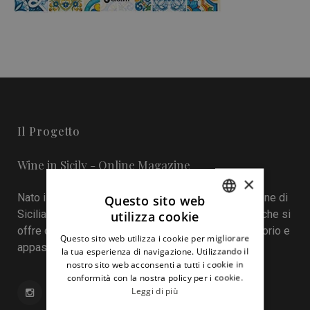
Il Progetto
Wine in Sicily - Online Magazine
×
Nato il 22 aprile 2016 durante la tredicesima edizione di
Questo sito web
Sicilia en Primeur, Wineinsicily.com è un magazine che si
utilizza cookie
ITALIAN
offre come sistema di interazione tra cantine, territorio e
Questo sito web utilizza i cookie per migliorare
ENGLISH
appassionati del vino.
la tua esperienza di navigazione. Utilizzando il
nostro sito web acconsenti a tutti i cookie in
conformità con la nostra policy per i cookie.
Leggi di più