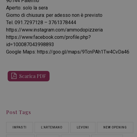
90144 Palermo
Aperto: solo la sera
Giorno di chiusura: per adesso non è previsto
Tel. 091.7297128 – 3761378444
https://www.instagram.com/ammodopizzeria
https://www.facebook.com/profile.php?
id=100087043998893
Google Maps:
https://goo.gl/maps/9TcnPAh1Tw4CvDa46
Scarica PDF
Post Tags
IMPASTI
L’ARTEMANO
LEVONI
NEW OPENING