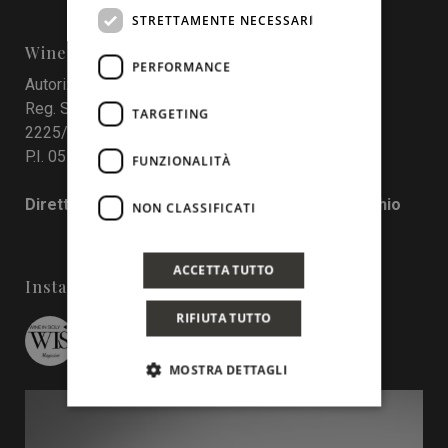
STRETTAMENTE NECESSARI
Wine In Sicily
PERFORMANCE
Autorizzazione del Tribunale di Palermo
Reg. Stampa nr. 4 del 10 maggio 2017 Num. Reg.
TARGETING
2225/2017
P.I. 05130190829
FUNZIONALITÀ
Direttore responsabile: Francesco Pensovecchio
NON CLASSIFICATI
ACCETTA TUTTO
Instagram
RIFIUTA TUTTO
wineinsicily
MOSTRA DETTAGLI