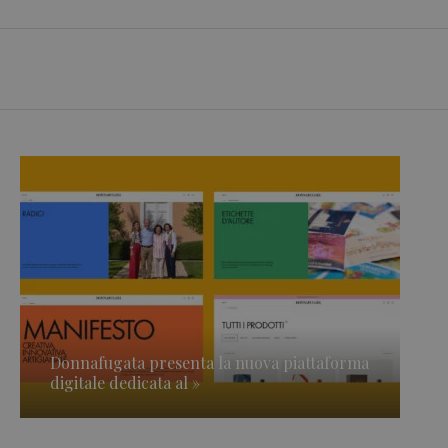
Donnafugata presenta la nuova piattaforma
digitale dedicata al »