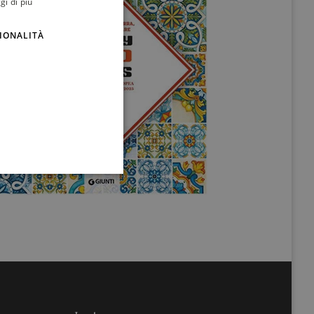
gi di più
ENGLISH
IONALITÀ