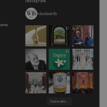
Instagram
wineinsicily
 come
Carica altro...