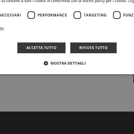
 acconsenti a tutti i cookie in conformità con la nostra policy per i cookie.
Leg
NECESSARI
PERFORMANCE
TARGETING
FUNZ
TI
ACCETTA TUTTO
RIFIUTA TUTTO
MOSTRA DETTAGLI