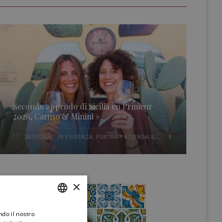
Secondo approdo di Sicilia en Primeur
2026, Caruso & Minini »
IN EVIDENZA
,
PORTRAIT AZIENDALE
28/05/2026
0
×
ndo il nostro
ITALIAN