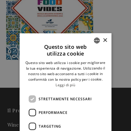
×
Questo sito web
utilizza cookie
ITALIAN
Questo sito web utilizza i cookie per migliorare
ENGLISH
la tua esperienza di navigazione. Utilizzando il
nostro sito web acconsenti a tutti i cookie in
conformità con la nostra policy per i cookie.
Leggi di più
STRETTAMENTE NECESSARI
Il Progetto
PERFORMANCE
Wine in Sicily - Online Magazine
TARGETING