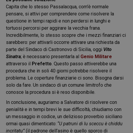
Capita che lo stesso Passalacqua, com’è normale
pensare, si attivi per comprendere come risolvere la
questione in tempi rapidi e non perdersi in lunghi e
tortuosi percorsi per aggirare la vecchia frana.
Incredibilmente, lo stesso scopre che i mezzi finanziari ci
sarebbero: per attivarli occorre attivare una richiesta da
parte del Sindaco di Castronovo di Sicilia, oggi
Vito
Sinatra
; è necessario presentarla al
Genio Militare
attraverso il
Prefetto
. Questo passo attiverebbe una
procedura che in soli 40 giorni potrebbe risolvere il
problema. Le coperture finanziarie ci sono. Bisogna darsi
solo da fare. Un sindaco di un comune limitrofo che
conosce la procedura si è reso disponibile.
In conclusione, auguriamo a Salvatore di risolvere con
genialità
e in tempi brevi le sue difficoltà, chiudiamo con
un messaggio in codice, un delizioso proverbio siciliano
ormai quasi dimenticato: “
U patruni di lu sceccu è chiddu
incritatu”
(il padrone dell’asino è quello sporco di