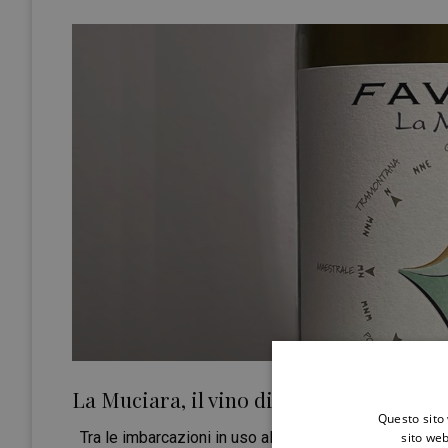
La Muciara, il vino di Firriato che nasc
Questo sito 
Tra le imbarcazioni in uso alle tonnare siciliane, la p
sito web