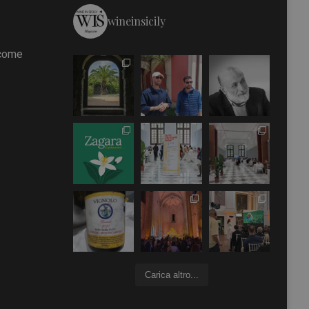
wineinsicily
 come
Carica altro...