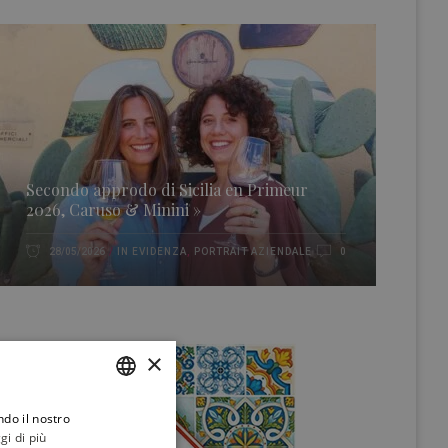
Secondo approdo di Sicilia en Primeur
2026, Caruso & Minini »
IN EVIDENZA
,
PORTRAIT AZIENDALE
28/05/2026
0
×
ndo il nostro
ITALIAN
gi di più