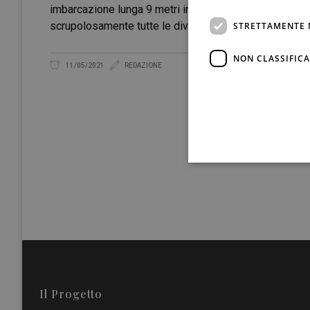
imbarcazione lunga 9 metri in uso al suo primo responsab
scrupolosamente tutte le diverse fasi della pesca del 
STRETTAMENTE 
NON CLASSIFICA
11/05/2021
REDAZIONE
Il Progetto