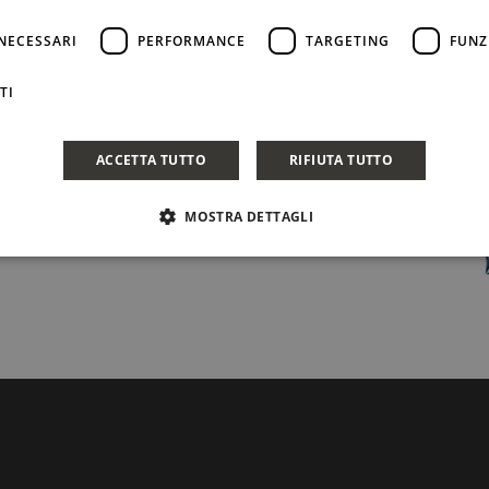
ile. Il Rais è, infatti, la figura che coordina
tonno. L’isola
NECESSARI
PERFORMANCE
TARGETING
FUNZ
TI
CONDIVIDI
ACCETTA TUTTO
RIFIUTA TUTTO
MOSTRA DETTAGLI