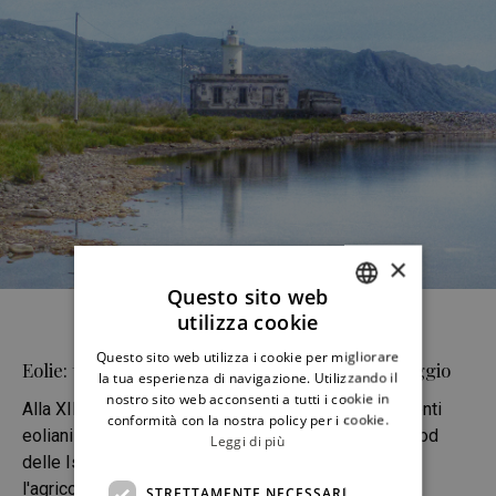
×
Questo sito web
utilizza cookie
ITALIAN
Questo sito web utilizza i cookie per migliorare
Eolie: torna “Salina Isola Slow”, dal 27 al 29 maggio
ENGLISH
la tua esperienza di navigazione. Utilizzando il
nostro sito web acconsenti a tutti i cookie in
Alla XIII edizione, Salina Isola Slow è uno tra gli eventi
conformità con la nostra policy per i cookie.
eoliani più attesi dell'anno. Curato dal team Slow Food
Leggi di più
delle Isole, promuove il turismo enogastronomico,
l'agricoltura sostenibile, la pesca, le tradizioni locali.
STRETTAMENTE NECESSARI