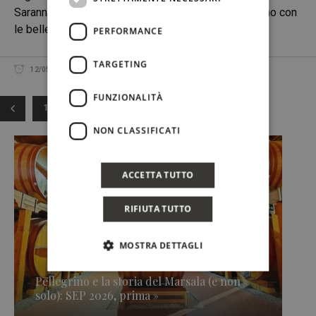
Saranno tre giorni ricchi di appuntamenti, in un tutt'uno con
le bellezze
PERFORMANCE
TARGETING
12/05/2016
REDAZIONE
CONDIVIDI
FUNZIONALITÀ
1
2
3
NON CLASSIFICATI
ACCETTA TUTTO
RIFIUTA TUTTO
MOSTRA DETTAGLI
Pellegrino e la storia del Marsala (e non
solo): SEP 2026, prima »