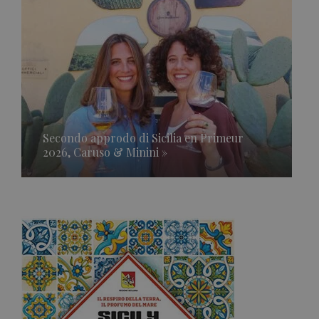
Secondo approdo di Sicilia en Primeur
2026, Caruso & Minini »