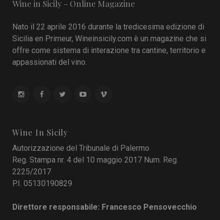
Wine in Sicily - Online Magazine
Nato il 22 aprile 2016 durante la tredicesima edizione di
Sicilia en Primeur, Wineinsicily.com è un magazine che si
offre come sistema di interazione tra cantine, territorio e
appassionati del vino.
Wine In Sicily
Autorizzazione del Tribunale di Palermo
Reg. Stampa nr. 4 del 10 maggio 2017 Num. Reg.
2225/2017
P.I. 05130190829
Direttore responsabile: Francesco Pensovecchio