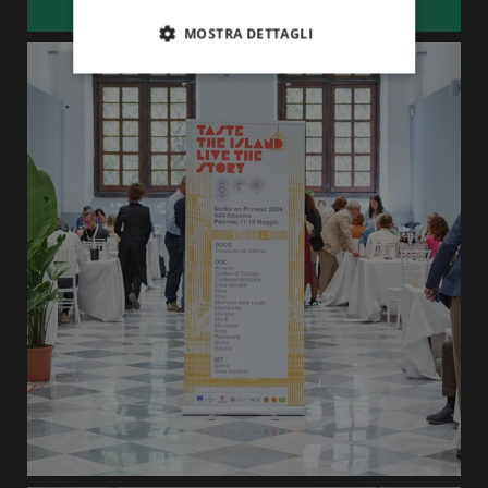
MOSTRA DETTAGLI