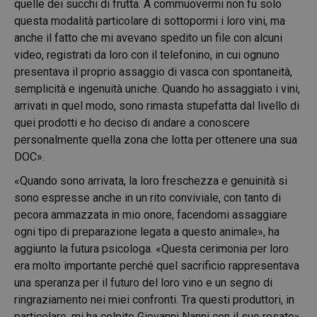
quelle dei succhi di frutta. A commuovermi non fu solo
questa modalità particolare di sottopormi i loro vini, ma
anche il fatto che mi avevano spedito un file con alcuni
video, registrati da loro con il telefonino, in cui ognuno
presentava il proprio assaggio di vasca con spontaneità,
semplicità e ingenuità uniche. Quando ho assaggiato i vini,
arrivati in quel modo, sono rimasta stupefatta dal livello di
quei prodotti e ho deciso di andare a conoscere
personalmente quella zona che lotta per ottenere una sua
DOC».
«Quando sono arrivata, la loro freschezza e genuinità si
sono espresse anche in un rito conviviale, con tanto di
pecora ammazzata in mio onore, facendomi assaggiare
ogni tipo di preparazione legata a questo animale», ha
aggiunto la futura psicologa. «Questa cerimonia per loro
era molto importante perché quel sacrificio rappresentava
una speranza per il futuro del loro vino e un segno di
ringraziamento nei miei confronti. Tra questi produttori, in
particolare, mi ha colpito Giovanni Nanni con il suo rosato».