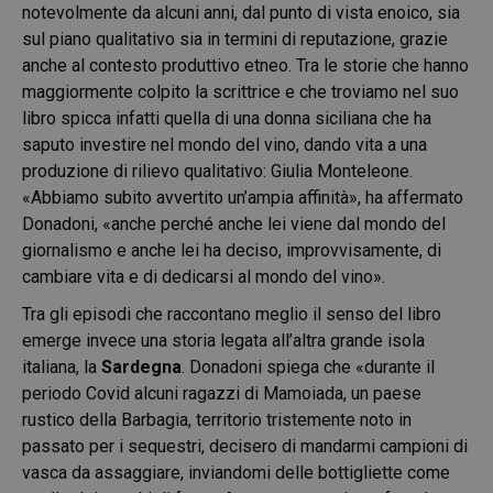
notevolmente da alcuni anni, dal punto di vista enoico, sia
sul piano qualitativo sia in termini di reputazione, grazie
anche al contesto produttivo etneo. Tra le storie che hanno
maggiormente colpito la scrittrice e che troviamo nel suo
libro spicca infatti quella di una donna siciliana che ha
saputo investire nel mondo del vino, dando vita a una
produzione di rilievo qualitativo: Giulia Monteleone.
«Abbiamo subito avvertito un’ampia affinità», ha affermato
Donadoni, «anche perché anche lei viene dal mondo del
giornalismo e anche lei ha deciso, improvvisamente, di
cambiare vita e di dedicarsi al mondo del vino».
Tra gli episodi che raccontano meglio il senso del libro
emerge invece una storia legata all’altra grande isola
italiana, la
Sardegna
. Donadoni spiega che «durante il
periodo Covid alcuni ragazzi di Mamoiada, un paese
rustico della Barbagia, territorio tristemente noto in
passato per i sequestri, decisero di mandarmi campioni di
vasca da assaggiare, inviandomi delle bottigliette come