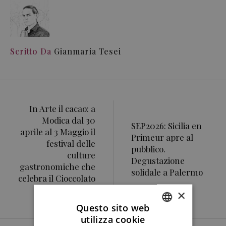
Scritto Da
Gianmaria Tesei
In Arte il cacao: a
Modica dal 30
SEP2026: Sicilia en
aprile al 3 Maggio il
Primeur apre al
festival delle
pubblico.
culture
Degustazione
gastronomiche che
solidale a Palermo
celebra il Cioccolato
di Modica IGP
×
Questo sito web
utilizza cookie
ITALIAN