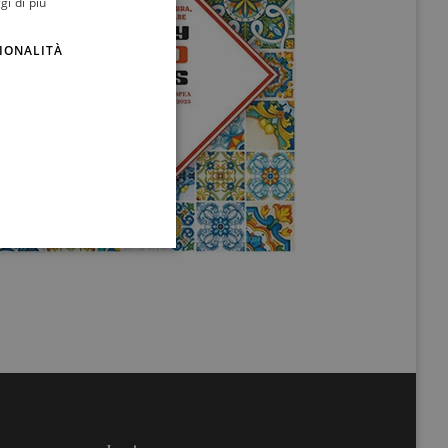
gi di più
ENGLISH
IONALITÀ