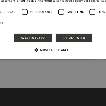
 acconsenti a tutti i cookie in conformità con la nostra policy per i cookie.
Leg
NECESSARI
PERFORMANCE
TARGETING
FUNZ
TI
ACCETTA TUTTO
RIFIUTA TUTTO
MOSTRA DETTAGLI