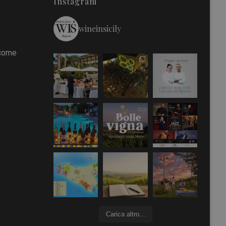
Instagram
wineinsicily
 come
Carica altro...