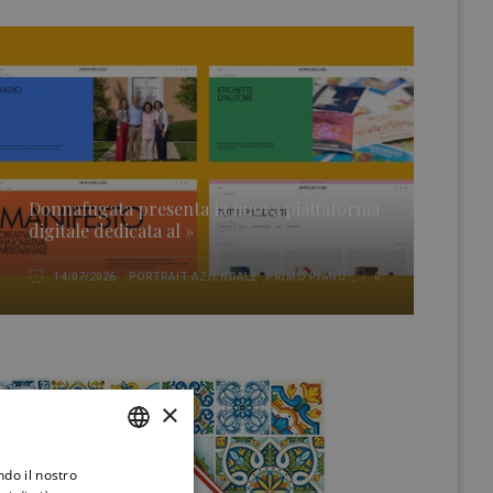
Donnafugata presenta la nuova piattaforma
digitale dedicata al »
PORTRAIT AZIENDALE
,
PRIMO PIANO
14/07/2026
0
×
ndo il nostro
ITALIAN