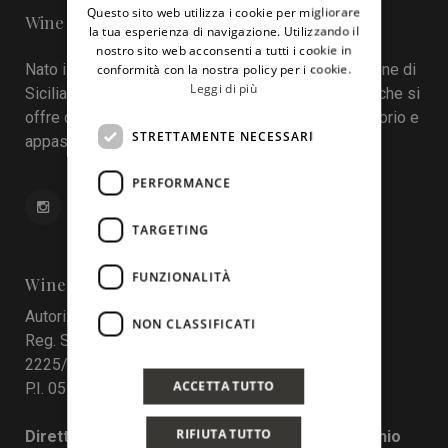
Questo sito web utilizza i cookie per migliorare
Wine in Sicily - Online Magazine
ENGLISH
la tua esperienza di navigazione. Utilizzando il
nostro sito web acconsenti a tutti i cookie in
Nato il 22 aprile 2016 durante la tredicesima edizione di
conformità con la nostra policy per i cookie.
Leggi di più
Sicilia en Primeur, Wineinsicily.com è un magazine che si
offre come sistema di interazione tra cantine, territorio e
STRETTAMENTE NECESSARI
appassionati del vino.
PERFORMANCE
TARGETING
FUNZIONALITÀ
Wine In Sicily
Autorizzazione del Tribunale di Palermo
NON CLASSIFICATI
Reg. Stampa nr. 4 del 10 maggio 2017 Num. Reg.
2225/2017
ACCETTA TUTTO
P.I. 05130190829
RIFIUTA TUTTO
Direttore responsabile: Francesco Pensovecchio