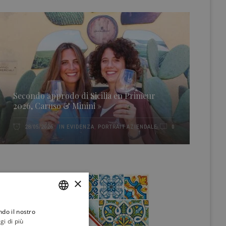
Secondo approdo di Sicilia en Primeur
2026, Caruso & Minini »
IN EVIDENZA
,
PORTRAIT AZIENDALE
28/05/2026
0
×
ndo il nostro
ITALIAN
gi di più