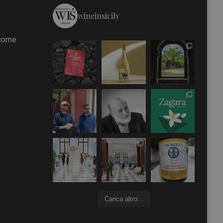
wineinsicily
 come
Carica altro...