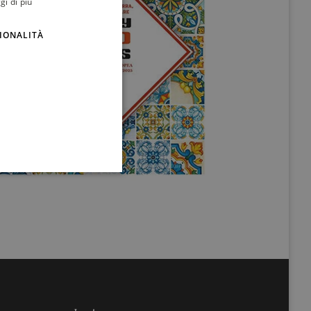
gi di più
ENGLISH
IONALITÀ