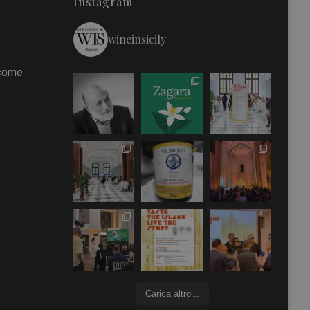
Instagram
wineinsicily
 come
Carica altro...