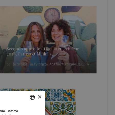
Secondo approdo di Sicilia en Primeur
2026, Caruso & Minini »
IN EVIDENZA
,
PORTRAIT AZIENDALE
28/05/2026
0
×
ndo il nostro
ITALIAN