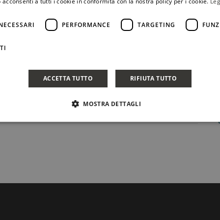
 acconsenti a tutti i cookie in conformità con la nostra policy per i cookie.
Leg
NECESSARI
PERFORMANCE
TARGETING
FUNZ
TI
ACCETTA TUTTO
RIFIUTA TUTTO
MOSTRA DETTAGLI