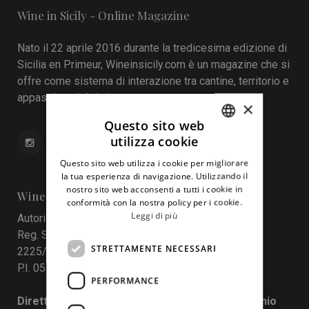
Wine in Sicily - Online Magazine
Nato il 22 aprile 2016 durante la tredicesima edizione di
Sicilia en Primeur, Wineinsicily.com è un magazine che si
offre come sistema di interazione tra cantine, territorio e
appassionati del vino.
×
Questo sito web
utilizza cookie
ITALIAN
Questo sito web utilizza i cookie per migliorare
ENGLISH
la tua esperienza di navigazione. Utilizzando il
nostro sito web acconsenti a tutti i cookie in
Wine In Sicily
conformità con la nostra policy per i cookie.
Leggi di più
Autorizzazione del Tribunale di Palermo
Reg. Stampa nr. 4 del 10 maggio 2017 Num. Reg.
STRETTAMENTE NECESSARI
2225/2017
P.I. 05130190829
PERFORMANCE
Direttore responsabile: Francesco Pensovecchio