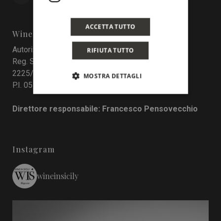
ACCETTA TUTTO
Wine In Sicily
Autorizzazione del Tribunale di Palermo
RIFIUTA TUTTO
Reg. Stampa nr. 4 del 10 maggio 2017 Num. Reg.
2225/2017
MOSTRA DETTAGLI
P.I. 05130190829
Direttore responsabile: Francesco Pensovecchio
Instagram
wineinsicily