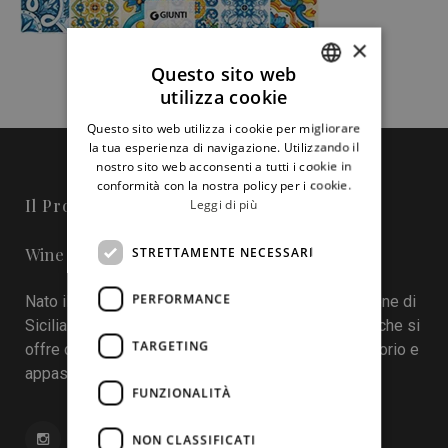
×
Questo sito web
utilizza cookie
ITALIAN
Questo sito web utilizza i cookie per migliorare
ENGLISH
la tua esperienza di navigazione. Utilizzando il
nostro sito web acconsenti a tutti i cookie in
conformità con la nostra policy per i cookie.
Il Progetto
Leggi di più
Wine in Sicily - Online Magazine
STRETTAMENTE NECESSARI
PERFORMANCE
Nato il 22 aprile 2016 durante la tredicesima edizione di
Sicilia en Primeur, Wineinsicily.com è un magazine che si
TARGETING
offre come sistema di interazione tra cantine, territorio e
appassionati del vino.
FUNZIONALITÀ
NON CLASSIFICATI