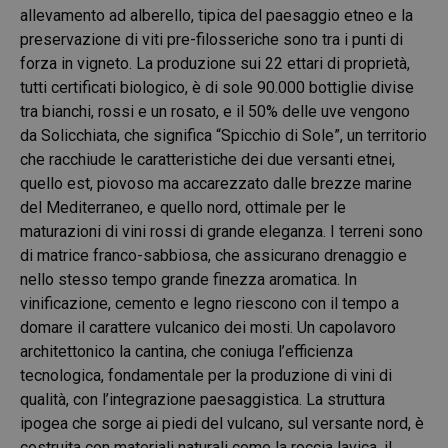
allevamento ad alberello, tipica del paesaggio etneo e la
preservazione di viti pre-filosseriche sono tra i punti di
forza in vigneto. La produzione sui 22 ettari di proprietà,
tutti certificati biologico, è di sole 90.000 bottiglie divise
tra bianchi, rossi e un rosato, e il 50% delle uve vengono
da Solicchiata, che significa “Spicchio di Sole”, un territorio
che racchiude le caratteristiche dei due versanti etnei,
quello est, piovoso ma accarezzato dalle brezze marine
del Mediterraneo, e quello nord, ottimale per le
maturazioni di vini rossi di grande eleganza. I terreni sono
di matrice franco-sabbiosa, che assicurano drenaggio e
nello stesso tempo grande finezza aromatica. In
vinificazione, cemento e legno riescono con il tempo a
domare il carattere vulcanico dei mosti. Un capolavoro
architettonico la cantina, che coniuga l’efficienza
tecnologica, fondamentale per la produzione di vini di
qualità, con l’integrazione paesaggistica. La struttura
ipogea che sorge ai piedi del vulcano, sul versante nord, è
costruita con materiali naturali come la roccia lavica, il