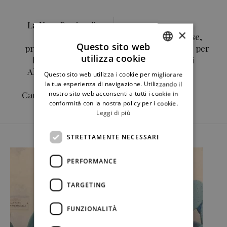
La Nave Punica di
×
Marsala. La
La Sicilia di Ulisse,
Questo sito web
presentazione del
cambio di nome per
utilizza cookie
libro di Giovanni
l'associazione di
ITALIAN
Alagna domenica
chef, cantine e
Questo sito web utilizza i cookie per migliorare
ENGLISH
24 novembre,
boutique hotel
la tua esperienza di navigazione. Utilizzando il
Cantine Pellegrino
nostro sito web acconsenti a tutti i cookie in
conformità con la nostra policy per i cookie.
Leggi di più
STRETTAMENTE NECESSARI
PERFORMANCE
TARGETING
FUNZIONALITÀ