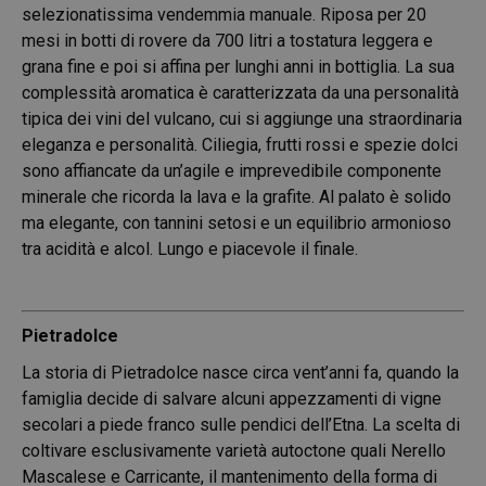
selezionatissima vendemmia manuale. Riposa per 20
mesi in botti di rovere da 700 litri a tostatura leggera e
grana fine e poi si affina per lunghi anni in bottiglia. La sua
complessità aromatica è caratterizzata da una personalità
tipica dei vini del vulcano, cui si aggiunge una straordinaria
eleganza e personalità. Ciliegia, frutti rossi e spezie dolci
sono affiancate da un’agile e imprevedibile componente
minerale che ricorda la lava e la grafite. Al palato è solido
ma elegante, con tannini setosi e un equilibrio armonioso
tra acidità e alcol. Lungo e piacevole il finale.
Pietradolce
La storia di Pietradolce nasce circa vent’anni fa, quando la
famiglia decide di salvare alcuni appezzamenti di vigne
secolari a piede franco sulle pendici dell’Etna. La scelta di
coltivare esclusivamente varietà autoctone quali Nerello
Mascalese e Carricante, il mantenimento della forma di