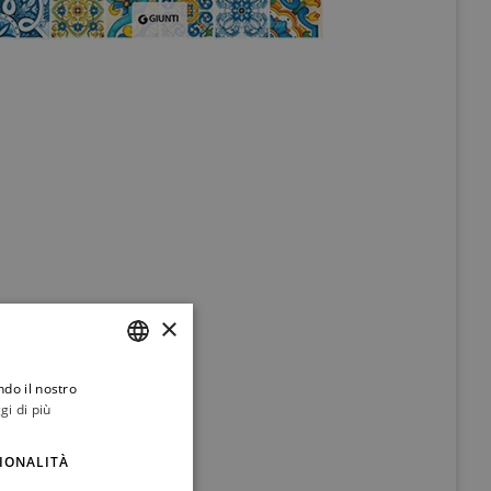
×
ndo il nostro
ITALIAN
gi di più
ENGLISH
IONALITÀ