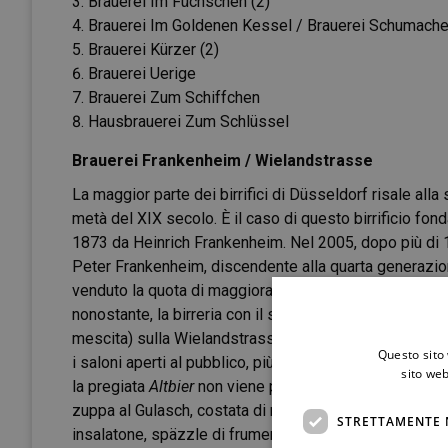
Brauerei Im Füchschen (2)
Brauerei Im Goldenen Kessel / Brauerei Schumacher
Brauerei Kürzer (2)
Brauerei Uerige
Brauerei Zum Schiffchen
Hausbrauerei Zum Schlüssel
Brauerei Frankenheim / Wielandstrasse
La maggior parte dei birrifici di Düsseldorf risale all
metà del XIX secolo. È il caso di questo birrificio fond
1873 da Heinrich Frankenheim. Nel 2005, dopo più di 
Peter Frankenheim, discendente alla quarta generazio
venduto la quota di maggioranza al noto birrificio
Wars
nonostante, la birreria con il suo
Ausschank
(locanda 
mescita) sulla Wielandstrasse resta fedele all’idea ori
Questo sito 
i saloni aperti al pubblico, più un giardino per l’estate.
sito web
la pregiata
Altbier
non viene più prodotta in loco. Nel 
zuppa al Gulasch, costata di manzo con burro alle erbe
STRETTAMENTE 
insalatone, späzzle di frumento con formaggio e cipol