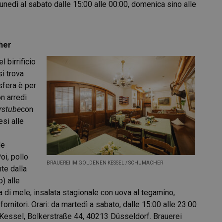
l lunedì al sabato dalle 15:00 alle 00:00, domenica sino alle
her
l birrificio
i trova
sfera è per
on arredi
rstube
con
esi alle
le
oi, pollo
BRAUEREI IM GOLDENEN KESSEL / SCHUMACHER
nte dalla
) alle
a di mele, insalata stagionale con uova al tegamino,
 fornitori. Orari: da martedì a sabato, dalle 15:00 alle 23:00
n Kessel, Bolkerstraße 44, 40213 Düsseldorf. Brauerei