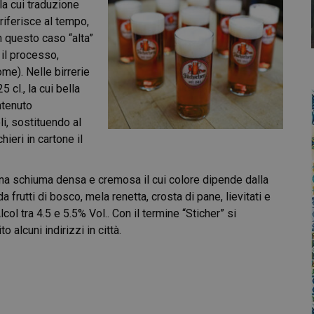
 la cui traduzione
 riferisce al tempo,
in questo caso “alta”
o il processo,
ome). Nelle birrerie
 cl., la cui bella
ntenuto
i, sostituendo al
ieri in cartone il
una schiuma densa e cremosa il cui colore dipende dalla
a frutti di bosco, mela renetta, crosta di pane, lievitati e
ol tra 4.5 e 5.5% Vol.. Con il termine “Sticher” si
 alcuni indirizzi in città.