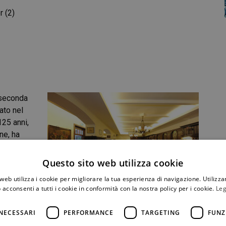
 (2)
a seconda
ato nel
125 anni,
ne, ha
teiner
. Ciò
con
Questo sito web utilizza cookie
ginale. Tre
web utilizza i cookie per migliorare la tua esperienza di navigazione. Utilizza
 Unico neo:
 acconsenti a tutti i cookie in conformità con la nostra policy per i cookie.
Leg
menù,
BRAUEREI FRANKENHEIM / WIELANDSTRASSE
,
NECESSARI
PERFORMANCE
TARGETING
FUNZ
le servite