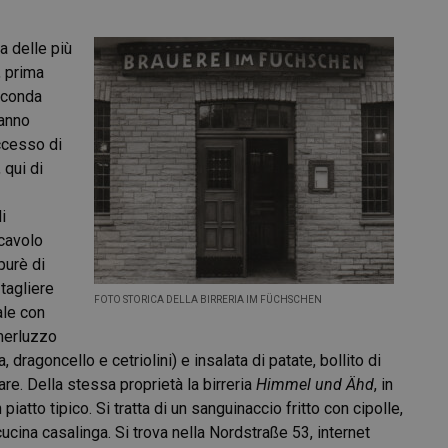
na delle più
, prima
econda
hanno
uccesso di
 qui di
i
 cavolo
purè di
 tagliere
FOTO STORICA DELLA BIRRERIA IM FÜCHSCHEN
ale con
 merluzzo
agoncello e cetriolini) e insalata di patate, bollito di
re. Della stessa proprietà la birreria
Himmel und Ähd
, in
 piatto tipico. Si tratta di un sanguinaccio fritto con cipolle,
 cucina casalinga. Si trova nella Nordstraße 53, internet