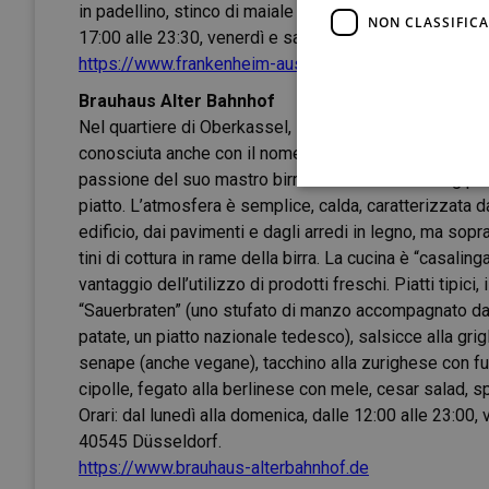
in padellino, stinco di maiale brasato con cipolle, purè 
NON CLASSIFICA
17:00 alle 23:30, venerdì e sabato alle 00:30. Indiriz
https://www.frankenheim-ausschank.com
Brauhaus Alter Bahnhof
Nel quartiere di Oberkassel, la birreria “alla Vecchia S
conosciuta anche con il nome di “Birreria Gulasch” per 
passione del suo mastro birraio Klaus Unterwainig pe
piatto. L’atmosfera è semplice, calda, caratterizzata d
edificio, dai pavimenti e dagli arredi in legno, ma sopra
tini di cottura in rame della birra. La cucina è “casalinga
vantaggio dell’utilizzo di prodotti freschi. Piatti tipici, i
“Sauerbraten” (uno stufato di manzo accompagnato da 
patate, un piatto nazionale tedesco), salsicce alla grig
senape (anche vegane), tacchino alla zurighese con fu
cipolle, fegato alla berlinese con mele, cesar salad, spe
Orari: dal lunedì alla domenica, dalle 12:00 alle 23:00,
40545 Düsseldorf.
https://www.brauhaus-alterbahnhof.de