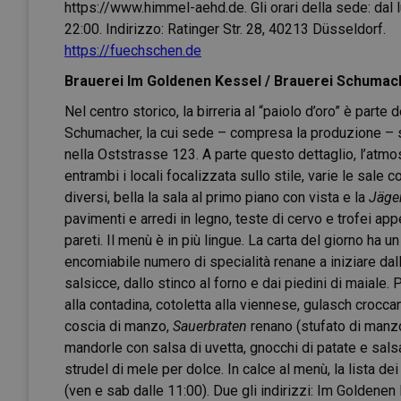
https://www.himmel-aehd.de
. Gli orari della sede: da
22:00. Indirizzo: Ratinger Str. 28, 40213 Düsseldorf.
https://fuechschen.de
Brauerei Im Goldenen Kessel / Brauerei Schumac
Nel centro storico, la birreria al “paiolo d’oro” è parte de
Schumacher, la cui sede – compresa la produzione – s
nella Oststrasse 123. A parte questo dettaglio, l’atmo
entrambi i locali focalizzata sullo stile, varie le sale c
diversi, bella la sala al primo piano con vista e la
Jäge
pavimenti e arredi in legno, teste di cervo e trofei app
pareti. Il menù è in più lingue. La carta del giorno ha un
encomiabile numero di specialità renane a iniziare dal
salsicce, dallo stinco al forno e dai piedini di maiale. P
alla contadina, cotoletta alla viennese, gulasch crocca
coscia di manzo,
Sauerbraten
renano (stufato di manzo
mandorle con salsa di uvetta, gnocchi di patate e sals
strudel di mele per dolce. In calce al menù, la lista dei
(ven e sab dalle 11:00). Due gli indirizzi: Im Goldene