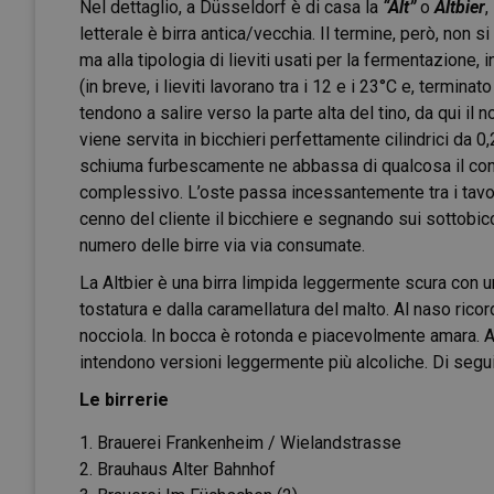
Nel dettaglio, a Düsseldorf è di casa la
“Alt”
o
Altbier
,
letterale è birra antica/vecchia. Il termine, però, non si
ma alla tipologia di lieviti usati per la fermentazione, 
(in breve, i lieviti lavorano tra i 12 e i 23°C e, terminat
tendono a salire verso la parte alta del tino, da qui il n
viene servita in bicchieri perfettamente cilindrici da 0,25
schiuma furbescamente ne abbassa di qualcosa il co
complessivo. L’oste passa incessantemente tra i tavol
cenno del cliente il bicchiere e segnando sui sottobicch
numero delle birre via via consumate.
La Altbier è una birra limpida leggermente scura con 
tostatura e dalla caramellatura del malto. Al naso ricord
nocciola. In bocca è rotonda e piacevolmente amara. Alc
intendono versioni leggermente più alcoliche. Di seguito
Le birrerie
Brauerei Frankenheim / Wielandstrasse
Brauhaus Alter Bahnhof