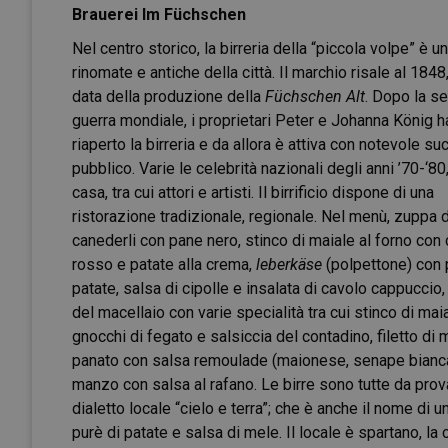
Brauerei Im Füchschen
Nel centro storico, la birreria della “piccola volpe” è u
rinomate e antiche della città. Il marchio risale al 1848
data della produzione della
Füchschen Alt
. Dopo la s
guerra mondiale, i proprietari Peter e Johanna König 
riaperto la birreria e da allora è attiva con notevole s
pubblico. Varie le celebrità nazionali degli anni ’70-‘80,
casa, tra cui attori e artisti. Il birrificio dispone di una
ristorazione tradizionale, regionale. Nel menù, zuppa d
canederli con pane nero, stinco di maiale al forno con
rosso e patate alla crema,
leberkäse
(polpettone) con 
patate, salsa di cipolle e insalata di cavolo cappuccio,
del macellaio con varie specialità tra cui stinco di mai
gnocchi di fegato e salsiccia del contadino, filetto di
panato con salsa remoulade (maionese, senape bianca, dr
manzo con salsa al rafano. Le birre sono tutte da prova
dialetto locale “cielo e terra”; che è anche il nome di un
purè di patate e salsa di mele. Il locale è spartano, la