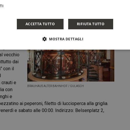
di patate e cavolo rosso. Orari: dal lunedì al sabato dalle
TI
zo: Wielandstraße 12-14, 40211 Düsseldorf.
ACCETTA TUTTO
RIFIUTA TUTTO
tazione” è
MOSTRA DETTAGLI
la
r questo
al vecchio
ttutto dai
” con il
l
crauti e
BRAUHAUS ALTER BAHNHOF / GULASCH
lia con
nghi e
zzatino ai peperoni, filetto di luccioperca alla griglia.
 venerdì e sabato alle 00:00. Indirizzo: Belsenplatz 2,