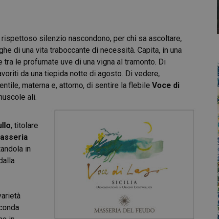
i rispettoso silenzio nascondono, per chi sa ascoltare,
pieghe di una vita traboccante di necessità. Capita, in una
e tra le profumate uve di una vigna al tramonto. Di
avoriti da una tiepida notte di agosto. Di vedere,
ntile, materna e, attorno, di sentire la flebile
Voce di
nuscole ali.
llo
, titolare
asseria
rtandola in
dalla
varietà
econda