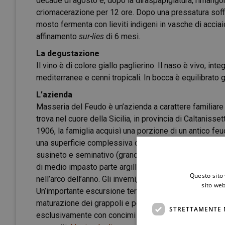
decade di agosto e, dopo la diraspapigiatura, rimango
criomacerazione per 12 ore. Dopo una pressatura soffi
mosto fermenta con lieviti indigeni in vasche di acciai
affinamento
sur-lies
di 6 mesi.
La degustazione
Il vino è di colore giallo paglierino. Il naso è vivo, inte
mediterranee e cenni tropicali. In bocca è equilibrato 
L’azienda
Masseria del Feudo è un’azienda a carattere familiare 
trova nel cuore della Sicilia, in provincia di Caltanisset
1906, la famiglia acquisì una porzione di un antico feu
una superficie complessiva di 110 ettari. Le sue coltiv
susineto e seminativo (grano e foraggi). Quindici gli etta
di medio impasto parte argillosi e parte calcarei, go
Questo sito 
nell’arco dell’anno. Gli inverni, rigidi, ventilati, si al
sito web
Un’importante escursione termica che si riscontra anche
maturazione dei grappoli e per l’eleganza dei vini. Dal
STRETTAMENTE 
esclusivamente con concimi naturali ed il sovescio, co