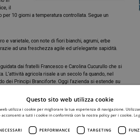
no in
ce, il
o per 10 giorni a temperatura controllata. Segue un
gro e varietale, con note di fiori bianchi, agrumi, erbe
grazie ad una freschezza agile ed un’elegante sapidità.
guidata dai fratelli Francesco e Carolina Cucurullo che si
ta. L’attività agricola risale a un secolo fa quando, nel
do dei Principi Branciforte. Oggi l’azienda si estende su
azioni sono diversificate tra vigneto, uliveto, pescheto,
ri vitati, di questi tre a grillo. I terreni, prevalentemente
Questo sito web utilizza cookie
dono di un clima continentale con temperature medie basse
web utilizza i cookie per migliorare la tua esperienza di navigazione. Utilizza
ternano ad estati secche con temperature elevate.
 acconsenti a tutti i cookie in conformità con la nostra policy per i cookie.
Leg
 fra il giorno e la notte, determinante per una ideale
 2000 è in regime biologico: la fertilizzazione avviene
NECESSARI
PERFORMANCE
TARGETING
FUNZ
sì come l’utilizzo minimo di rame e zolfo nel contrasto ai