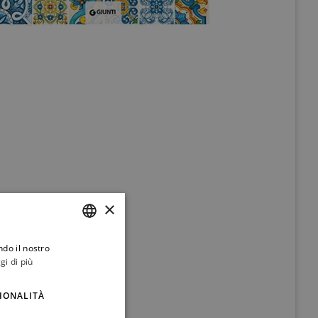
×
ndo il nostro
ITALIAN
gi di più
ENGLISH
IONALITÀ