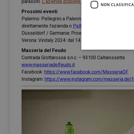
parassiti.
L’azienda dispone di una struttura agriturist
NON CLASSIFICA
Prossimi eventi
Palermo: Pellegrini a Palermo (
solo operatori
), marted
direttamente l’azienda o
Pellegrini
)
Düsseldorf / Germania: Prowein 2024: dal 10 al 12 ma
Verona: Vinitaly 2024: dal 14 al 17 aprile 2024, Hall 8
Masseria del Feudo
Contrada Grottarossa s.n.c. – 93100 Caltanissetta
www.masseriadelfeudo.it
Facebook:
https://www.facebook.com/MasseriaDF
Instagram:
https://www.instagram.com/masseria.del.