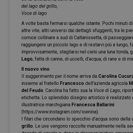
del lago del grillo,
Voce di lago
A volte basta fermarsi qualche istante. Pochi minuti d
altre vite, altri universi dai dettagli sfuggenti, tra le 
cornice collinare a sud di Caltanissetta, di passeggiar
raggiungere un piccolo lago e di restarvi più a lungo, f
improvvisamente, stagliarsi nel cielo una luna tonda, ge
Lago
, fatta di canne, di uccelli, d’acqua, di rane e di mi
Il nuovo vino
Il suggerimento per il nome arriva da
Carolina Cucuru
insieme al fratello
Francesco
dell’azienda agricola
M
del Feudo
. Carolina ha fatto sua la
Voce di Lago
, ripo
etichetta. Lo splendido disegno artistico è realizzato 
illustratrice marchigiana
Francesca Ballarini
(
https://www.instagram.com/ioenina
).
I filari che circondano lo specchio d’acqua sono della 
grillo
. Le uve vengono raccolte manualmente nella s