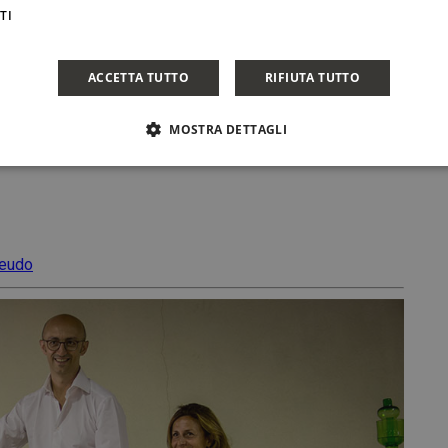
ica in grado di ospitare fino a 15 persone
.
TI
ì 27 febbraio, dalle 10.00 alle 16.00 (contattare
ACCETTA TUTTO
RIFIUTA TUTTO
rzo 24, Hall 16 Booth J01
MOSTRA DETTAGLI
, Booth H5
feudo