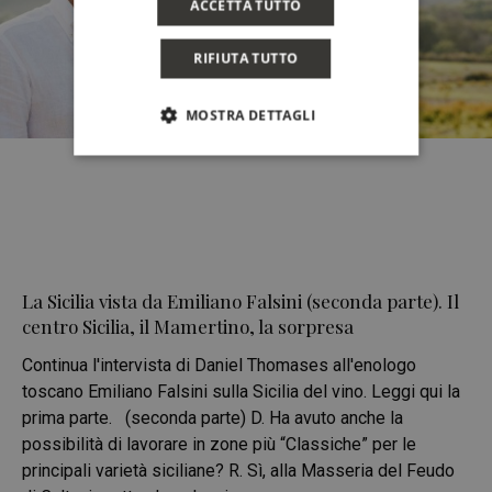
ACCETTA TUTTO
RIFIUTA TUTTO
MOSTRA DETTAGLI
La Sicilia vista da Emiliano Falsini (seconda parte). Il
centro Sicilia, il Mamertino, la sorpresa
Continua l'intervista di Daniel Thomases all'enologo
toscano Emiliano Falsini sulla Sicilia del vino. Leggi qui la
prima parte. (seconda parte) D. Ha avuto anche la
possibilità di lavorare in zone più “Classiche” per le
principali varietà siciliane? R. Sì, alla Masseria del Feudo