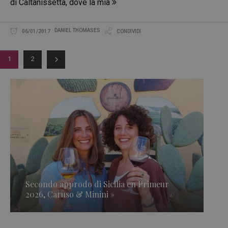
di Caltanissetta, dove la mia
DANIEL THOMASES
06/01/2017
CONDIVIDI
1
2
Secondo approdo di Sicilia en Primeur
2026, Caruso & Minini »