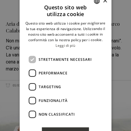
×
Questo sito web
utilizza cookie
ITALIAN
Aria dall’Etna. A Caltanissetta una cena con Marco
Questo sito web utilizza i cookie per migliorare
ENGLISH
la tua esperienza di navigazione. Utilizzando il
Calabrese e Vincenzo Gulino
nostro sito web acconsenti a tutti i cookie in
conformità con la nostra policy per i cookie.
Non mi trovo a mio agio nelle cosiddette “cene a 4 mani”.
Leggi di più
C’è una competizione latente che si trasferisce al tavolo.
La vanità del sovrano della cucina merita rispetto. Ma la
STRETTAMENTE NECESSARI
cena al Ristorante Aria di Caltanissetta, accaduta il 3
marzo scorso, era diversa: emanava naturalezza
PERFORMANCE
05/03/2017
FRANCESCO PENSOVECCHIO
CONDIVIDI
TARGETING
FUNZIONALITÀ
NON CLASSIFICATI