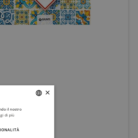
×
ndo il nostro
ITALIAN
gi di più
ENGLISH
IONALITÀ