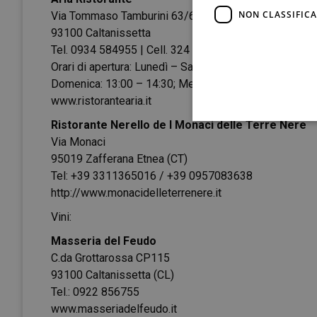
NON CLASSIFICA
Via Tommaso Tamburini 63/65
93100 Caltanissetta
Tel. 0934 584955 | Cell. 324 8624209
Orari di apertura: Lunedì – Sabato: 20:00 – 22:30
Domenica: 13:00 – 14:30; Mercoledì: Chiuso
www.ristorantearia.it
Ristorante Nerello de I Monaci delle Terre Nere
Via Monaci
95019 Zafferana Etnea (CT)
Tel: +39 3311365016 / +39 0957083638
http://www.monacidelleterrenere.it
Vini:
Masseria del Feudo
C.da Grottarossa CP115
93100 Caltanissetta (CL)
Tel.: 0922 856755
www.masseriadelfeudo.it