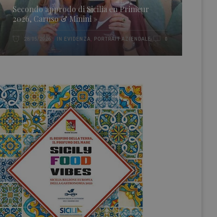
Secondo approdo di Sicilia en Primeur
2026, Caruso & Minini »
IN EVIDENZA
,
PORTRAIT AZIENDALE
28/05/2026
0