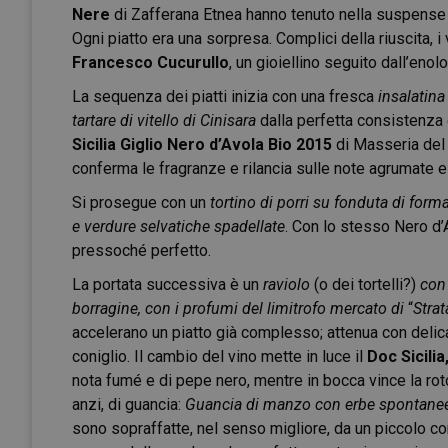
Nere
di Zafferana Etnea hanno tenuto nella suspense ci
Ogni piatto era una sorpresa. Complici della riuscita, i 
Francesco Cucurullo
, un gioiellino seguito dall’enol
La sequenza dei piatti inizia con una fresca
insalatina 
tartare di vitello di Cinisara
dalla perfetta consistenza 
Sicilia Giglio Nero d’Avola Bio 2015
di Masseria del 
conferma le fragranze e rilancia sulle note agrumate e
Si prosegue con un
tortino di porri su fonduta di for
e verdure selvatiche spadellate
. Con lo stesso Nero d
pressoché perfetto.
La portata successiva è un
raviolo
(o dei tortelli?)
con 
borragine, con i profumi del limitrofo mercato di
“
Strat
accelerano un piatto già complesso; attenua con delica
coniglio. Il cambio del vino mette in luce il
Doc Sicilia
nota fumé e di pepe nero, mentre in bocca vince la roton
anzi, di guancia:
Guancia di manzo con erbe spontane
sono sopraffatte, nel senso migliore, da un piccolo co