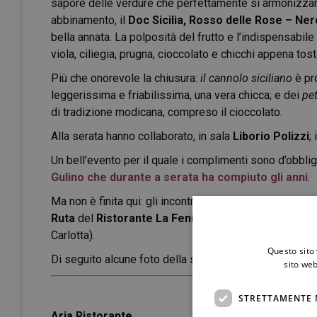
sapore delle verdure che perfettamente si armonizzano 
abbinamento, il
Doc Sicilia, Rosso delle Rose – Ner
bella annata. La polposità del frutto e l’indispensabil
viola, ciliegia, prugna, cioccolato e chicchi appena tost
Più che onorevole la chiusura:
il cannolo siciliano
è pr
leggerissima e friabilissima, una vera chicca; e dei
pet
di tradizione modicana, compreso il cioccolato.
Alla serata hanno collaborato, in sala
Liborio Polizzi
;
Un bell’evento per il quale i complimenti sono d’obbli
Gulino che durante a serata ha compiuto gli anni
.
Ma non è finita qui: gli incontri proseguono. Il prossim
Ruta
del
Ristorante La Fenice
di Ragusa (1 stella Mi
Carlotta).
Questo sito 
Di seguito alcune foto della serata.
sito web
STRETTAMENTE 
Aria Ristorante