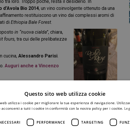
tra loro. Troppo poche, resta il desiderio. In
o d’Avola Bio 2014
, un vino coinvolgente ottenuto da una
e affinamento restituiscono un vino dai complessi aromi di
ati di
Ethiopia Bale Forest
.
oposto
in “nuova cialda”
, chiara,
it fours,
tra cui delle prelibatezze
 in cucina,
Alessandro Parisi
.
go.
Auguri anche a Vincenzo
o è il
28 marzo
. Ospite
Claudio
chelin, presso l’Hotel Villa
Questo sito web utilizza cookie
web utilizza i cookie per migliorare la tua esperienza di navigazione. Utilizza
 acconsenti a tutti i cookie in conformità con la nostra policy per i cookie.
Leg
NECESSARI
PERFORMANCE
TARGETING
FUNZ