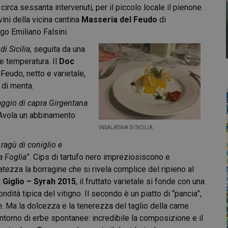
rca sessanta intervenuti, per il piccolo locale il pienone.
vini della vicina cantina
Masseria del Feudo
di
ogo Emiliano Falsini.
di Sicilia
, seguita da una
e temperatura. Il
Doc
Feudo, netto e varietale,
 di menta.
maggio di capra Girgentana
’Avola un abbinamento
INSALATINA DI SICILIA
ragù di coniglio e
a Foglia
”. Cips di tartufo nero impreziosiscono e
tezza la borragine che si rivela complice del ripieno al
, Giglio – Syrah 2015
, il fruttato varietale si fonde con una
dità tipica del vitigno. Il secondo è un piatto di “pancia”,
e
. Ma la dolcezza e la tenerezza del taglio della carne
ntorno di erbe spontanee: incredibile la composizione e il