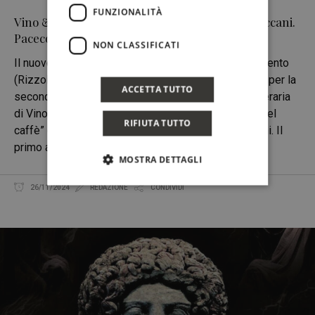
FUNZIONALITÀ
Vino & Libri: Agata del Vento, di Francesca Maccani.
Paceco (Tp), domenica 1 dicembre, ore 18.00
NON CLASSIFICATI
Il nuovo romanzo di Francesca Maccani, Agata del vento
(Rizzoli), incontrerà i vini della Cantina Colosi. Torna per la
ACCETTA TUTTO
seconda edizione l’originale degustazione eno-letteraria
di Vino&Libri organizzata dall'Enoteca “La bottega del
RIFIUTA TUTTO
caffè” di Paceco (TP) con l'AIS provinciale di Trapani. Il
primo appuntamento di questa
MOSTRA DETTAGLI
26/11/2024
REDAZIONE
CONDIVIDI