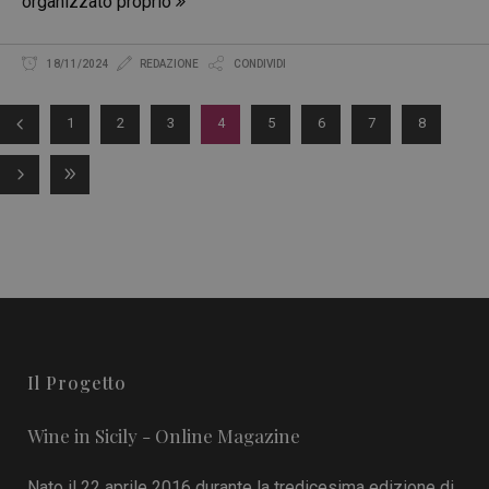
organizzato proprio
18/11/2024
REDAZIONE
CONDIVIDI
1
2
3
4
5
6
7
8
Il Progetto
Wine in Sicily - Online Magazine
Nato il 22 aprile 2016 durante la tredicesima edizione di