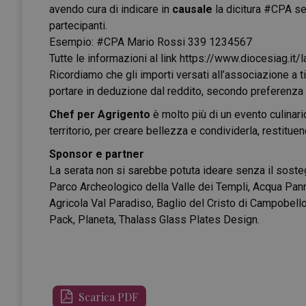
avendo cura di indicare in
causale
la dicitura #CPA s
partecipanti.
Esempio: #CPA Mario Rossi 339 1234567
Tutte le informazioni al link
https://www.diocesiag.it/l
Ricordiamo che gli importi versati all’associazione a ti
portare in deduzione dal reddito, secondo preferenza 
Chef per Agrigento
è molto più di un evento culinari
territorio, per creare bellezza e condividerla, restituen
Sponsor e partner
La serata non si sarebbe potuta ideare senza il sosteg
Parco Archeologico della Valle dei Templi, Acqua Pann
Agricola Val Paradiso, Baglio del Cristo di Campobello
Pack, Planeta, Thalass Glass Plates Design.
Scarica PDF