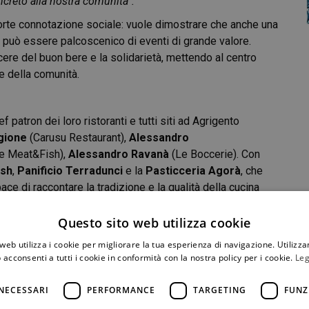
creto alla nostra comunità”.
orte connotazione sociale: vuole dimostrare che anche una
 può essere palcoscenico di eventi di grande valore.
acere del buon bere e la solidarietà, mettendo al centro
ne della comunità.
 patron dei loro ristoranti e tutti siti ad Agrigento
gione
(Carusu Restaurant),
Alessandro
te Meat&Fish),
Alessandro Ravanà
(Le Boccerie). Con
ish
,
Panificio Terradunci
e la
Pasticceria Agorà
, che
ce di raccontare la tradizione e la qualità della cucina
Questo sito web utilizza cookie
web utilizza i cookie per migliorare la tua esperienza di navigazione. Utilizza
antine d’eccellenza del territorio –
Planeta, Baglio del
 acconsenti a tutti i cookie in conformità con la nostra policy per i cookie.
Leg
dalla guida esperta dei sommelier dell’AIS Agrigento, e
badi.
NECESSARI
PERFORMANCE
TARGETING
FUNZ