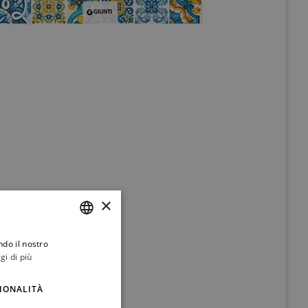
×
ndo il nostro
ITALIAN
gi di più
ENGLISH
IONALITÀ