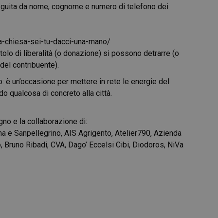
eguita da nome, cognome e numero di telefono dei
a-
chiesa-sei-tu-dacci-una-mano/
tolo di liberalità (o donazione) si possono detrarre (o
del contribuente).
o: è un’occasione per mettere in rete le energie del
do qualcosa di concreto alla città.
no e la collaborazione di:
a e Sanpellegrino, AIS Agrigento, Atelier790, Azienda
, Bruno Ribadi, CVA, Dago’ Eccelsi Cibi, Diodoros, NiVa