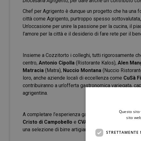
Diocesana Agrigento, per dare anche un contributo con
Chef per Agrigento è dunque un progetto che ha una f
città come Agrigento, purtroppo spesso sottovalutata,
Un’occasione per unire la passione per la cucina, il pi
l’amore per la città e il desiderio di fare rete per il be
Insieme a Cozzitorto i colleghi, tutti rigorosamente chef
centro,
Antonio Cipolla
(Ristorante Kalos),
Alen Man
Matracia
(Matra),
Nuccio Montana
(Nuccio Ristoran
loro, anche aziende locali di eccellenza come
CuSà F
contribuiranno a un’offerta gastronomica variegata, capa
agrigentina.
Questo sito 
A completare l’esperienza gastronomica, i vini di tre c
sito web
Cristo di Campobello
e
CVA
– saranno accompagnati 
una selezione di birre artigianali del birrificio
Bruno Ri
STRETTAMENTE 