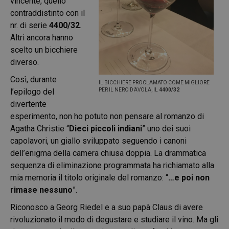
vincente, quello
contraddistinto con il
nr. di serie
4400/32
.
Altri ancora hanno
scelto un bicchiere
diverso.
Così, durante
IL BICCHIERE PROCLAMATO COME MIGLIORE
l’epilogo del
PER IL NERO D’AVOLA, IL
4400/32
divertente
esperimento, non ho potuto non pensare al romanzo di
Agatha Christie “
Dieci piccoli indiani
” uno dei suoi
capolavori, un giallo sviluppato seguendo i canoni
dell’enigma della camera chiusa doppia. La drammatica
sequenza di eliminazione programmata ha richiamato alla
mia memoria il titolo originale del romanzo: “
…e poi non
rimase nessuno
”.
Riconosco a Georg Riedel e a suo papà Claus di avere
rivoluzionato il modo di degustare e studiare il vino. Ma gli