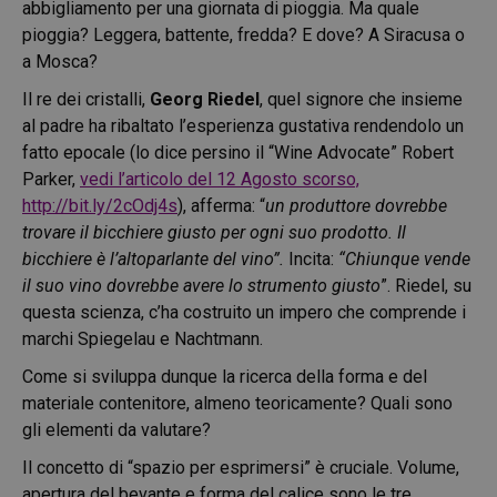
abbigliamento per una giornata di pioggia. Ma quale
pioggia? Leggera, battente, fredda? E dove? A Siracusa o
a Mosca?
Il re dei cristalli,
Georg Riedel
, quel signore che insieme
al padre ha ribaltato l’esperienza gustativa rendendolo un
fatto epocale (lo dice persino il “Wine Advocate” Robert
Parker,
vedi l’articolo del 12 Agosto scorso,
http://bit.ly/2cOdj4s
), afferma: “
un produttore dovrebbe
trovare il bicchiere giusto per ogni suo prodotto. Il
bicchiere è l’altoparlante del vino”.
Incita:
“Chiunque vende
il suo vino dovrebbe avere lo strumento giusto
”. Riedel, su
questa scienza, c’ha costruito un impero che comprende i
marchi Spiegelau e Nachtmann.
Come si sviluppa dunque la ricerca della forma e del
materiale contenitore, almeno teoricamente? Quali sono
gli elementi da valutare?
Il concetto di “spazio per esprimersi” è cruciale. Volume,
apertura del bevante e forma del calice sono le tre