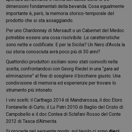
dimensioni fondamentali della bevanda. Cosa egualmente
importante è, però, la memoria storico-temporale del
prodotto che si sta assaggiando.
Per uno Chardonnay di Mersault o un Cabernet del Medoc
potrebbe essere una cosa risolvibile. Le caratteristiche
sono nette e codificate. E per la Sicilia? Un Nero d’Avola la
cui storia conosciuta avrà poco più di 30 anni?
Quattordici produttori siciliani sono stati coinvolti nella
scelta, confrontandosi con Georg Riedel in una “
gara ad
eliminazione
” al fine di scegliere il bicchiere giusto. Una
condivisione di memoria ed esperienze per trovare lo
strumento più intonato.
I vini scelti: il Carthago 2014 di Mandrarossa, il doc Eloro
Fontanelle di Curto, il Lu Patri 2010 di Baglio del Cristo di
Campobello e il doc Contea di Sclafani Rosso del Conte
2012 di Tasca d’Almerita.
Si procede nel seguente modo: sul tavolo ci sono
dieci