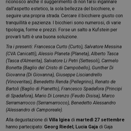
riconosco anche il suggerimento di non farsi ingannare
dall’aspetto estetico, la sola bellezza del bicchiere, e
seguire una propria strada. Cercare il bicchiere giusto con
tranquillità e pazienza. I bicchieri sono numerosi, di varie
tipologia, forme e prezzi. Forse un salto a Kufstein per
provarli tutti è una buona soluzione.
Tra i presenti: Francesca Curto (Curto), Salvatore Messina
(CVA Canicattì), Alessio Planeta (Planeta), Alberto Tasca
(Tasca d’Almerita), Salvatore Li Petri (Settesoli), Carmelo
Bonetta (Baglio del Cristo di Campobello), Gunther Di
Giovanna (Di Giovanna), Giuseppe Lisciandrello
(Vinoveritas), Benedetto Renda (Pellegrino), Renato de
Bartoli (Baglio di Pianetto), Francesco Spadafora (Principi
di Spadafora), Mario Di Lorenzo (Feudo Disisa), Marco
Serramarrocco (Serramarrocco), Benedetto Alessandro
(Alessandro di Camporeale)
.
Alla degustazione di
Villa Igiea
di
martedì 27 settembre
hanno partecipato:
Georg Riedel;
Lucia Gaja
di Gaja