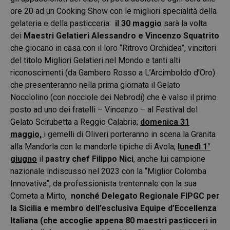
ore 20 ad un Cooking Show con le migliori specialità della
gelateria e della pasticceria:
il 30 maggio
sarà la volta
dei
Maestri Gelatieri Alessandro e Vincenzo Squatrito
che giocano in casa con il loro “Ritrovo Orchidea”, vincitori
del titolo Migliori Gelatieri nel Mondo e tanti alti
riconoscimenti (da Gambero Rosso a L’Arcimboldo d’Oro)
che presenteranno nella prima giornata il Gelato
Nocciolino (con nocciole dei Nebrodi) che è valso il primo
posto ad uno dei fratelli – Vincenzo – al Festival del
Gelato Scirubetta a Reggio Calabria;
domenica 31
maggio,
i gemelli di Oliveri porteranno in scena la Granita
alla Mandorla con le mandorle tipiche di Avola;
lunedì 1°
giugno
il
pastry chef Filippo Nici
, anche lui campione
nazionale indiscusso nel 2023 con la “Miglior Colomba
Innovativa”, da professionista trentennale con la sua
Cometa a Mirto,
nonché Delegato Regionale FIPGC per
la Sicilia e membro dell’esclusiva Equipe d’Eccellenza
Italiana (che accoglie appena 80 maestri pasticceri in