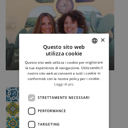
×
Questo sito web
utilizza cookie
Secondo approdo di Sicilia en Primeur
ITALIAN
2026, Caruso & Minini »
Questo sito web utilizza i cookie per migliorare
ENGLISH
la tua esperienza di navigazione. Utilizzando il
nostro sito web acconsenti a tutti i cookie in
conformità con la nostra policy per i cookie.
Leggi di più
STRETTAMENTE NECESSARI
PERFORMANCE
TARGETING