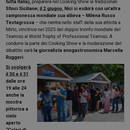
tutta Italia),
preparerà nel Cooking Show le tradizionali
Sfinci Siciliane;
il 2 giugno,
Nici si esibirà con un’altra
campionessa mondiale sua allieva – Milena Russo
Testagrossa
– che rientra nello staff della sua attività a
Mirto, vincitrice nel 2025 del doppio trionfo mondiale del
Tiramisù al World Trophy of Professional Tiramisù. A
condurre la parte dei Cooking Show e la moderazione del
dibattito sarà
la giornalista enogastronomica Marcella
Ruggeri
.
Si svolgerà
il 30 e il 31
dalle ore
19 alle 24
anche la
mostra
pittorica a
cielo
aperto
“Colori di