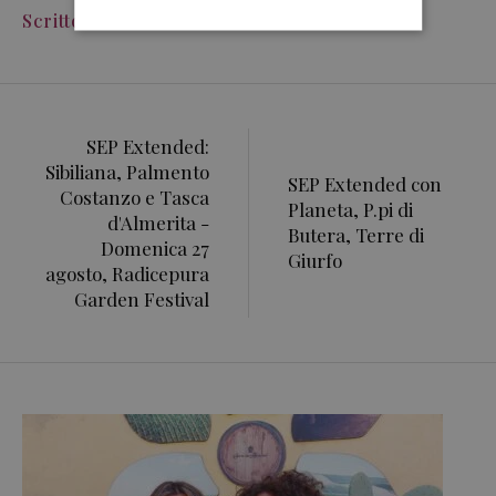
Scritto Da
Francesco Pensovecchio
SEP Extended:
Sibiliana, Palmento
SEP Extended con
Costanzo e Tasca
Planeta, P.pi di
d'Almerita -
Butera, Terre di
Domenica 27
Giurfo
agosto, Radicepura
Garden Festival