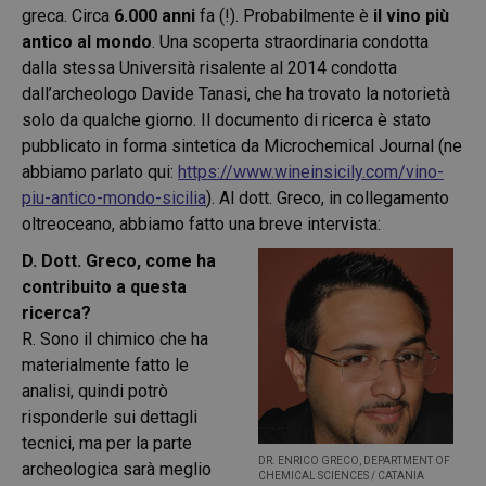
greca. Circa
6.000 anni
fa (!). Probabilmente è
il vino più
antico al mondo
. Una scoperta straordinaria condotta
dalla stessa Università risalente al 2014 condotta
dall’archeologo Davide Tanasi, che ha trovato la notorietà
solo da qualche giorno. Il documento di ricerca è stato
pubblicato in forma sintetica da Microchemical Journal (ne
abbiamo parlato qui:
https://www.wineinsicily.com/vino-
piu-antico-mondo-sicilia
)
. Al dott. Greco, in collegamento
oltreoceano, abbiamo fatto una breve intervista:
D. Dott. Greco, come ha
contribuito a questa
ricerca?
R. Sono il chimico che ha
materialmente fatto le
analisi, quindi potrò
risponderle sui dettagli
tecnici, ma per la parte
DR. ENRICO GRECO, DEPARTMENT OF
archeologica sarà meglio
CHEMICAL SCIENCES / CATANIA