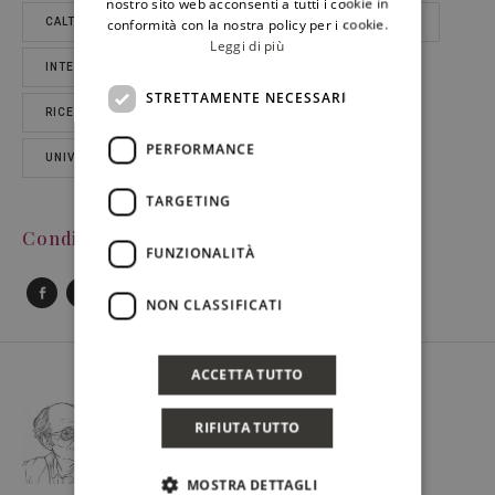
nostro sito web acconsenti a tutti i cookie in
conformità con la nostra policy per i cookie.
CALTAGIRONE
ENRICO GRECO
ETÀ DEL FERRO
Leggi di più
INTERVISTA
MONTE KRONIO
PREISTORIA
STRETTAMENTE NECESSARI
RICERCA
SCIACCA
TAMPA
PERFORMANCE
UNIVERSITÀ DELLA FLORIDA
USA
VINO
TARGETING
Condividi Post
FUNZIONALITÀ
NON CLASSIFICATI
ACCETTA TUTTO
RIFIUTA TUTTO
MOSTRA DETTAGLI