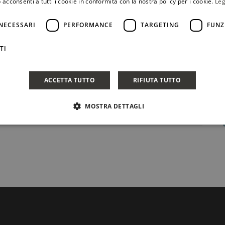
 acconsenti a tutti i cookie in conformità con la nostra policy per i cookie.
Leg
NECESSARI
PERFORMANCE
TARGETING
FUNZ
TI
ACCETTA TUTTO
RIFIUTA TUTTO
MOSTRA DETTAGLI