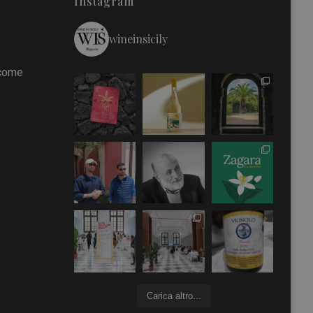
Instagram
wineinsicily
 come
Carica altro...