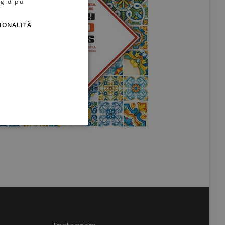
gi di più
ENGLISH
IONALITÀ