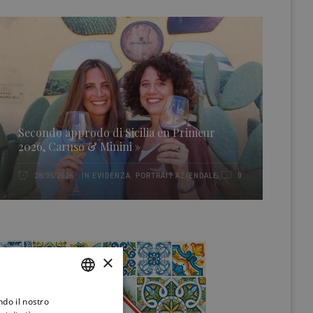
Secondo approdo di Sicilia en Primeur
2026, Caruso & Minini »
IN EVIDENZA
,
PORTRAIT AZIENDALE
28/05/2026
0
×
ndo il nostro
ITALIAN