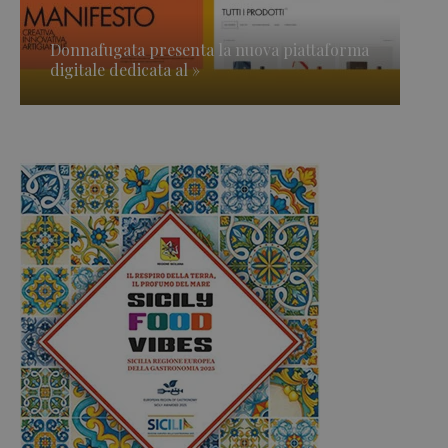
Donnafugata presenta la nuova piattaforma
digitale dedicata al »