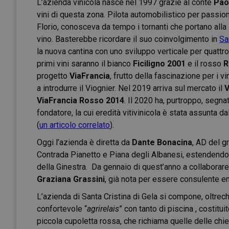
L’azienda vinicola nasce nel 1997 grazie al conte
Paol
vini di questa zona. Pilota automobilistico per passio
Florio, conosceva da tempo i tornanti che portano alla
vino. Basterebbe ricordare il suo coinvolgimento in
Sa
la nuova cantina con uno sviluppo verticale per quattro 
primi vini saranno il bianco
Ficiligno 2001
e il rosso
R
progetto
ViaFrancia
, frutto della fascinazione per i vi
a introdurre il Viognier. Nel 2019 arriva sul mercato il
V
ViaFrancia Rosso 2014
. Il 2020 ha, purtroppo, segn
fondatore, la cui eredità vitivinicola è stata assunta d
(
un articolo correlato
).
Oggi l’azienda è diretta da
Dante Bonacina
, AD del g
Contrada Pianetto e Piana degli Albanesi, estendendo 
della Ginestra. Da gennaio di quest’anno a collaborar
Graziana Grassini
, già nota per essere consulente e
L’azienda di Santa Cristina di Gela si compone, oltrech
confortevole “
agrirelais
” con tanto di piscina , costitu
piccola cupoletta rossa, che richiama quelle delle chie