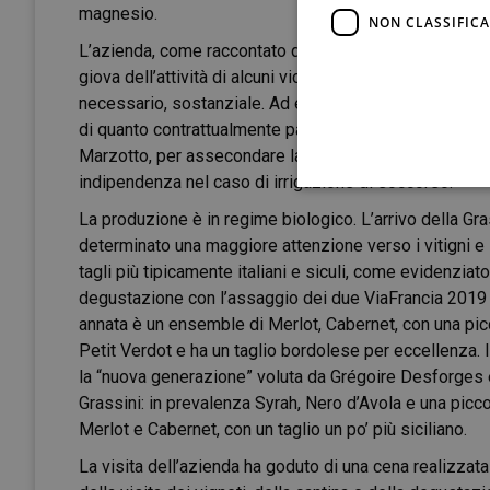
magnesio.
NON CLASSIFICA
L’azienda, come raccontato da
Francesco Matesi
, r
giova dell’attività di alcuni vicini conferitori a cui va
necessario, sostanziale. Ad esempio, nel 2023, anno cr
di quanto contrattualmente pattuito. L’azienda è inolt
Marzotto, per assecondare la conservazione ambientale
indipendenza nel caso di irrigazione di soccorso.
La produzione è in regime biologico. L’arrivo della Gra
determinato una maggiore attenzione verso i vitigni e i 
tagli più tipicamente italiani e siculi, come evidenziat
degustazione con l’assaggio dei due ViaFrancia 2019
annata è un ensemble di Merlot, Cabernet, con una pic
Petit Verdot e ha un taglio bordolese per eccellenza. 
la “nuova generazione” voluta da Grégoire Desforges e
Grassini: in prevalenza Syrah, Nero d’Avola e una picc
Merlot e Cabernet, con un taglio un po’ più siciliano.
La visita dell’azienda ha goduto di una cena realizzata 