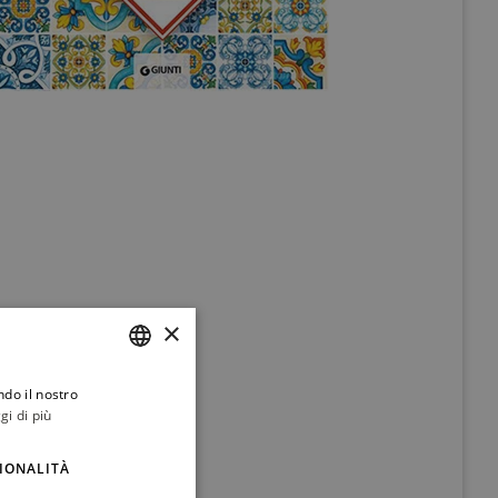
×
ndo il nostro
ITALIAN
gi di più
ENGLISH
IONALITÀ