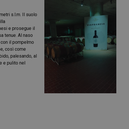
tri s.l.m. Il suolo
lla
mesi e prosegue il
sa tenue. Al naso
mi con il pompelmo
ne, così come
bido, palesando, al
 e pulito nel