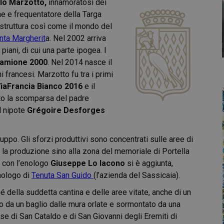
o Marzotto,
innamoratosi dei
ne e frequentatore della Targa
 struttura così come il mondo del
nta Margherit
a. Nel 2002 arriva
piani, di cui una parte ipogea. I
amione 2000
. Nel 2014 nasce il
ni francesi. Marzotto fu tra i primi
iaFrancia Bianco 2016
e il
ato la scomparsa del padre
al nipote
Grégoire Desforges
ruppo. Gli sforzi produttivi sono concentrati sulle aree di
la produzione sino alla zona del memoriale di Portella
e con l’enologo
Giuseppe Lo Iacono
si è aggiunta,
nologo di
Tenuta San Guido
(l’azienda del Sassicaia).
é della suddetta cantina e delle aree vitate, anche di un
ito da un baglio dalle mura orlate e sormontato da una
se di San Cataldo e di San Giovanni degli Eremiti di