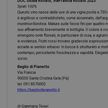
DOC Sicilia Rosato, ViaFrancia Rosato 2023
Syrah 100%
Questo vino nasce dalle uve di una vigna posta a 730 me
è argilloso e contraddistinto, come accennato, dall’argi
montmorillonitica. Matura sulle fecce fini per quattro 
suo affinamento brevemente in bottiglia. Il colore è ro
emergono note floreali, in particolare di rosa, e agru
in evidenza. Frutti rossi trovano gradevole espressio
accade ai sentori erbacei. In bocca è strutturato e mor
contempo, persistente freschezza e sapidità. Elegante
sorso.
Baglio di Pianetto
Via Francia
90030 Santa Cristina Gela (Pa)
tel. 091.8570002
https://bagliodipianetto.it
di Gianmaria Tesei