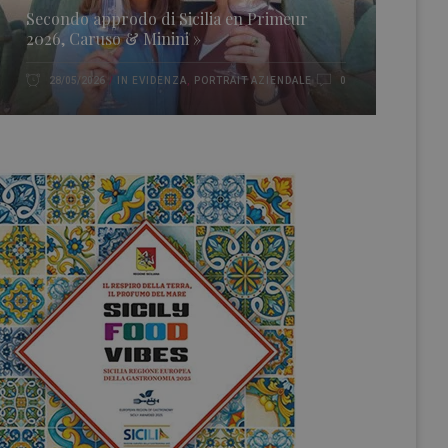
Secondo approdo di Sicilia en Primeur
2026, Caruso & Minini »
IN EVIDENZA
,
PORTRAIT AZIENDALE
28/05/2026
0