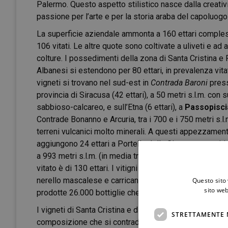
Palermo. Questo aspetto stilistico nasce dalla creativ
passione per l’arte e per la storia araba del capoluogo
La superficie aziendale ammonta a 160 ettari compless
106 vitati. Le altre quote sono coltivate a uliveti e ad a
colture. I possedimenti della zona di Santa Cristina e 
Albanesi si estendono per 80 ettari, in prevalenza vitati
vigneti si trovano nel sud-est in
Contrada Baroni
pres
provincia di Siracusa (42 ettari), a 50 metri s.l.m. con 
sabbioso-calcareo, e sull’Etna (6 ettari), a
Passopisci
Contrade Bonanno e Arcuria, tra i 700 e i 750 metri s.l.
terreni vulcanici molto minerali. A questi appezzament
aggiungono 24 ettari a Portella della Ginestra, con viti
a 993 metri s.l.m. (in media tra i 700 e gli 800 metri). Il
vitato è di 130 ettari. I vitigni utilizzati sono grillo, in
nerello mascalese e carricante, cui si aggiungono ben
Questo sito 
sito web
prodotte 26.000 bottiglie che saranno lanciate sul m
I vigneti di Santa Cristina e di Piana, collocati ad un’a
STRETTAMENTE 
composizione che si contraddistingue per l’argilla montm