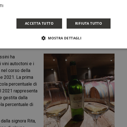
TI
esponsabile ai processi di cantina e di imbottigliamento, si
 il sostegno anche dal punto di vista agronomico e, se
ACCETTA TUTTO
RIFIUTA TUTTO
itico per la peronospora, è stato corrisposto il 20% in più
re confinante con un laghetto oasi del WWF e il conte
MOSTRA DETTAGLI
, ha voluto creare un bacino artificiale per assicurare
ssini ha
vini autoctoni e i
o nel corso della
 e 2021. La prima
cola percentuale di
Il 2021 rappresenta
 gestita dalla
ola percentuale di
dalla signora Rita,