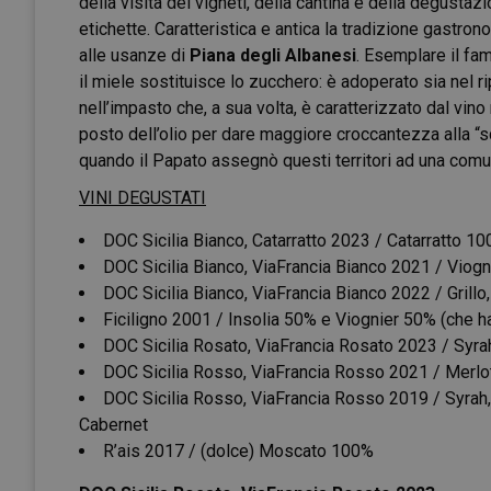
della visita dei vigneti, della cantina e della degustaz
etichette. Caratteristica e antica la tradizione gastron
alle usanze di
Piana degli Albanesi
. Esemplare il fa
il miele sostituisce lo zucchero: è adoperato sia nel ri
nell’impasto che, a sua volta, è caratterizzato dal vino 
posto dell’olio per dare maggiore croccantezza alla “sc
quando il Papato assegnò questi territori ad una comuni
VINI DEGUSTATI
DOC Sicilia Bianco, Catarratto 2023 / Catarratto 1
DOC Sicilia Bianco, ViaFrancia Bianco 2021 / Viog
DOC Sicilia Bianco, ViaFrancia Bianco 2022 / Grillo, 
Ficiligno 2001 / Insolia 50% e Viognier 50% (che h
DOC Sicilia Rosato, ViaFrancia Rosato 2023 / Syr
DOC Sicilia Rosso, ViaFrancia Rosso 2021 / Merlot 
DOC Sicilia Rosso, ViaFrancia Rosso 2019 / Syrah, 
Cabernet
R’ais 2017 / (dolce) Moscato 100%