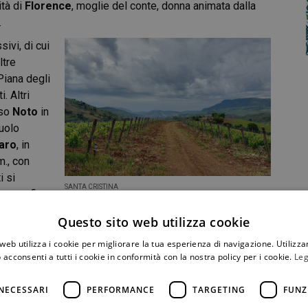
ità di
Florence
, moglie del conte, donna animata dalla
.
ivi, di cui
ltre
Piana degli
. Altri
so
Noto
in
suolo
aro
, in
m., con
i si
SANTA CRISTINA
 poste fino
 totale
Questo sito web utilizza cookie
solia, viognier, nero d’Avola, syrah, catarratto, frappato,
 11 varietà sperimentali. Da una di esse sono state
web utilizza i cookie per migliorare la tua esperienza di navigazione. Utilizza
 acconsenti a tutti i cookie in conformità con la nostra policy per i cookie.
Leg
ercato come prossima novità.
ltitudine compresa tra i 650 e gli 800 metri s.l.m., hanno una
NECESSARI
PERFORMANCE
TARGETING
FUNZ
orillonitica, ricca di minerali, soprattutto alluminio e