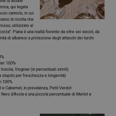
ione di alcune
omica, qui legata
moso cannolo, in cui
pieno di ricotta che
rosso, utilizzato al
orza”. Piana è una realtà fiorente da oltre sei secoli, da
tà di albanesi a protezione degli attacchi dei turchi.
00%
nier 100%
Insolia, Viognier (in percentuali simili)
a stupito per freschezza e longevità)
ah 100%
e Cabernet, in prevalenza, Petit Verdot
Nero d’Avola e una piccola percentuale di Merlot e