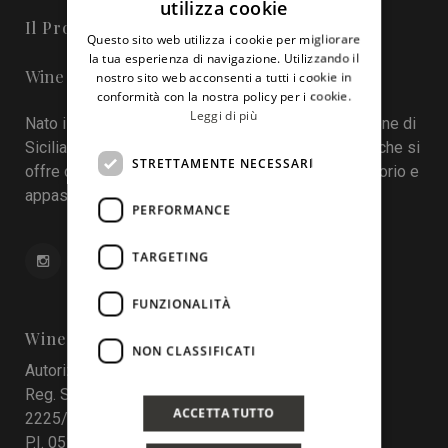
utilizza cookie
ITALIAN
Il Progetto
Questo sito web utilizza i cookie per migliorare
ENGLISH
la tua esperienza di navigazione. Utilizzando il
Wine in Sicily - Online Magazine
nostro sito web acconsenti a tutti i cookie in
conformità con la nostra policy per i cookie.
Leggi di più
Nato il 22 aprile 2016 durante la tredicesima edizione di
Sicilia en Primeur, Wineinsicily.com è un magazine che si
STRETTAMENTE NECESSARI
offre come sistema di interazione tra cantine, territorio e
appassionati del vino.
PERFORMANCE
TARGETING
FUNZIONALITÀ
Wine In Sicily
NON CLASSIFICATI
Autorizzazione del Tribunale di Palermo
Reg. Stampa nr. 4 del 10 maggio 2017 Num. Reg.
ACCETTA TUTTO
2225/2017
P.I. 05130190829