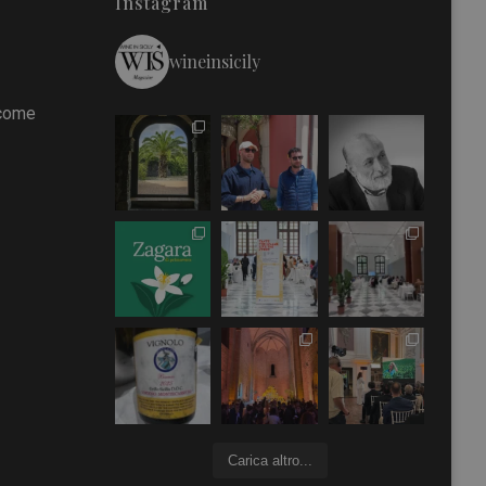
Instagram
wineinsicily
 come
Carica altro...