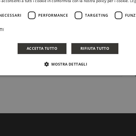
 acconsenti a tutti i cookie in conformità con la nostra policy per i cookie.
Leg
NECESSARI
PERFORMANCE
TARGETING
FUNZ
TI
ACCETTA TUTTO
RIFIUTA TUTTO
MOSTRA DETTAGLI