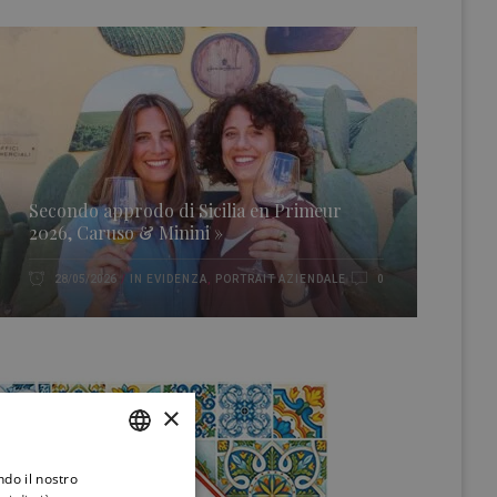
Secondo approdo di Sicilia en Primeur
2026, Caruso & Minini »
IN EVIDENZA
,
PORTRAIT AZIENDALE
28/05/2026
0
×
ndo il nostro
ITALIAN