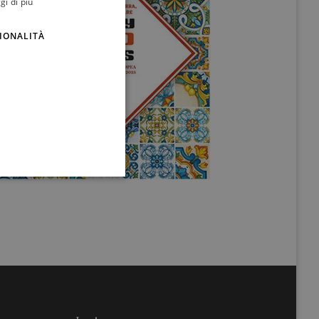
gi di più
ENGLISH
IONALITÀ