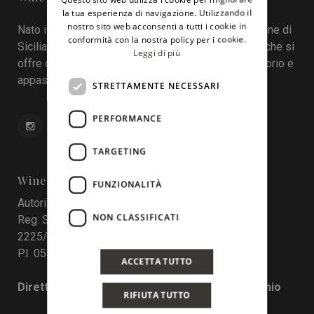
ENGLISH
la tua esperienza di navigazione. Utilizzando il
nostro sito web acconsenti a tutti i cookie in
Nato il 22 aprile 2016 durante la tredicesima edizione di
conformità con la nostra policy per i cookie.
Sicilia en Primeur, Wineinsicily.com è un magazine che si
Leggi di più
offre come sistema di interazione tra cantine, territorio e
appassionati del vino.
STRETTAMENTE NECESSARI
PERFORMANCE
TARGETING
Wine In Sicily
FUNZIONALITÀ
Autorizzazione del Tribunale di Palermo
NON CLASSIFICATI
Reg. Stampa nr. 4 del 10 maggio 2017 Num. Reg.
2225/2017
P.I. 05130190829
ACCETTA TUTTO
Direttore responsabile: Francesco Pensovecchio
RIFIUTA TUTTO