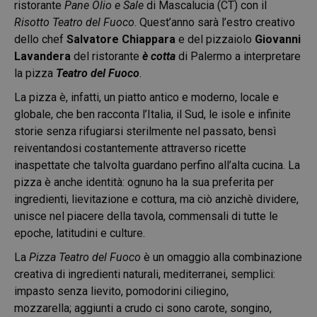
ristorante
Pane Olio e Sale
di Mascalucia (CT) con il
Risotto Teatro del Fuoco
. Quest’anno sarà l’estro creativo
dello chef
Salvatore Chiappara
e del pizzaiolo
Giovanni
Lavandera
del ristorante
è cotta
di Palermo a interpretare
la pizza
Teatro del Fuoco
.
La pizza è, infatti, un piatto antico e moderno, locale e
globale, che ben racconta l’Italia, il Sud, le isole e infinite
storie senza rifugiarsi sterilmente nel passato, bensì
reiventandosi costantemente attraverso ricette
inaspettate che talvolta guardano perfino all’alta cucina. La
pizza è anche identità: ognuno ha la sua preferita per
ingredienti, lievitazione e cottura, ma ciò anzichè dividere,
unisce nel piacere della tavola, commensali di tutte le
epoche, latitudini e culture.
La
Pizza Teatro del Fuoco
è un omaggio alla combinazione
creativa di ingredienti naturali, mediterranei, semplici:
impasto senza lievito, pomodorini ciliegino,
mozzarella; aggiunti a crudo ci sono carote, songino,