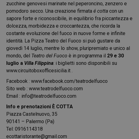
zucchine genovesi marinate nel peperoncino, zenzero e
pomodoro secco. Una creazione firmata
é cotta
con un
sapore forte e riconoscibile, in equilibrio fra piccantezza e
dolcezza, morbidezza e croccantezza, che ricorda la
costante evoluzione del fuoco in nuove forme e infinite
identità. La Pizza Teatro del Fuoco si può gustare da
giovedì 14 luglio, mentre lo show, pluripremiato e unico al
mondo, del
Teatro del Fuoco
è in programma il
29 e 30
luglio a
Villa Filippina
: i biglietti sono disponibili su
www.circuitoboxofficesicilia.it
.
Facebook :
www.facebook.com/teatrodelfuoco
Sito web :
www.teatrodelfuoco.com
Email :
info@teatrodelfuoco.com
Info e prenotazioni È COTTA
Piazza Castelnuovo, 35
90141 – Palermo (Pa)
Tel: 0916114318
ecottaristorante@gmail.com