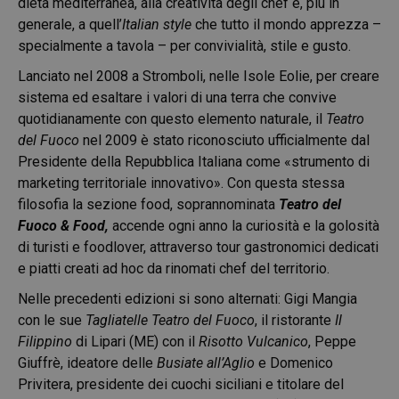
dieta mediterranea, alla creatività degli chef e, più in
generale, a quell’
Italian style
che tutto il mondo apprezza –
specialmente a tavola – per convivialità, stile e gusto.
Lanciato nel 2008 a Stromboli, nelle Isole Eolie, per creare
sistema ed esaltare i valori di una terra che convive
quotidianamente con questo elemento naturale, il
Teatro
del Fuoco
nel 2009 è stato riconosciuto ufficialmente dal
Presidente della Repubblica Italiana come «strumento di
marketing territoriale innovativo». Con questa stessa
filosofia la sezione food, soprannominata
Teatro del
Fuoco & Food,
accende ogni anno la curiosità e la golosità
di turisti e foodlover, attraverso tour gastronomici dedicati
e piatti creati ad hoc da rinomati chef del territorio.
Nelle precedenti edizioni si sono alternati: Gigi Mangia
con le sue
Tagliatelle Teatro del Fuoco
, il ristorante
Il
Filippino
di Lipari (ME) con il
Risotto Vulcanico
, Peppe
Giuffrè, ideatore delle
Busiate all’Aglio
e Domenico
Privitera, presidente dei cuochi siciliani e titolare del