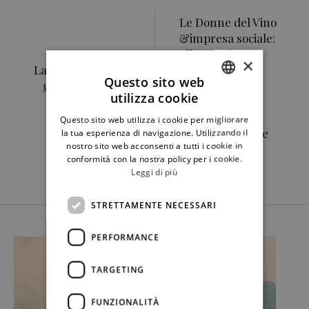
Le Donne del Vino
&impresa sociale:
alle Cuoche
×
Lavica e l'Etna, tre
combattenti il
Questo sito web
giorni tra cucina
premio "Cibo
utilizza cookie
d'autore, vino e
inclusione e
ITALIAN
ospitalità
dignità"
Questo sito web utilizza i cookie per migliorare
ENGLISH
dell'associazione
la tua esperienza di navigazione. Utilizzando il
nostro sito web acconsenti a tutti i cookie in
nazionale Le
conformità con la nostra policy per i cookie.
Donne del Vino
Leggi di più
STRETTAMENTE NECESSARI
PERFORMANCE
TARGETING
FUNZIONALITÀ