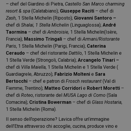
– chef del Giardino di Pietra,
Castello San Marco charming
resort & spa
(Calatabiano);
Giuseppe Raciti
– chef di
Zash,
1 Stella Michelin (Riposto);
Giovanni Santoro –
chef di
Shalai, 1 Stella Michelin
(Linguaglossa);
André
Taormina
– chef di
Ambroisie,
1 Stella Michelin(Isère,
Francia);
Massimo Tringali
– chef di
Armani/Ristorante
Paris
, 1 Stella Michelin (Parigi, Francia);
Caterina
Ceraudo
– chef del ristorante
Dattilo
, 1 Stella Michelin e
1 Stella Verde (Strongoli, Calabria);
Arcangelo Tinari –
chef di
Villa Maiella
, 1 Stella Michelin e 1 Stella Verde (
Guardiagrele, Abruzzo);
Fabrizio Molteni
e
Sara
Bertocchi
– chef e patron di
Frosch restaurant
(Val di
Fiemme, Trentino);
Matteo Corridori
e
Robert Moretti
–
chef di
Roteo
, ristorante del
MUSA Lago di Como
(Sala
Comacina);
Cristina Bowerman
– chef di
Glass Hostaria
,
1 Stella Michelin (Roma).
Il senso dell’operazione? Lavica offre un’immagine
dell’Etna attraverso chi accoglie, cucina, produce vino e