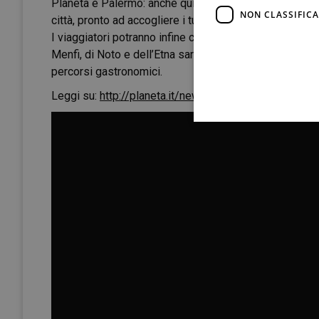
Planeta è Palermo: anche qui è appena nata La Forester
NON CLASSIFICA
città, pronto ad accogliere i turisti in visita alla Capita
I viaggiatori potranno infine come sempre visitare le c
Menfi, di Noto e dell’Etna saranno ogni giorno aperte al
percorsi gastronomici.
Leggi su:
http://planeta.it/news/lestate-planeta-art