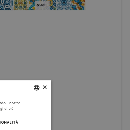
×
ndo il nostro
ITALIAN
gi di più
ENGLISH
IONALITÀ