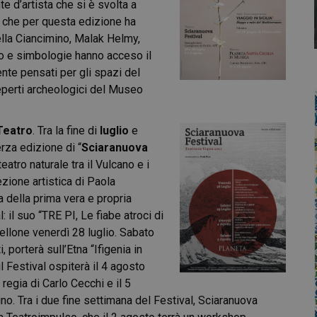
te d’artista che si è svolta a
 che per questa edizione ha
lla Ciancimino, Malak Helmy,
o e simbologie hanno acceso il
nte pensati per gli spazi del
eperti archeologici del Museo
Teatro
.
Tra la fine di
luglio
e
rza edizione di “
Sciaranuova
teatro naturale tra il Vulcano e i
rezione artistica di Paola
a della prima vera e propria
: il suo “TRE PI, Le fiabe atroci di
tellone venerdì 28 luglio. Sabato
, porterà sull’Etna “Ifigenia in
 Festival ospiterà il 4 agosto
egia di Carlo Cecchi e il 5
ino.
Tra i due fine settimana del Festival, Sciaranuova