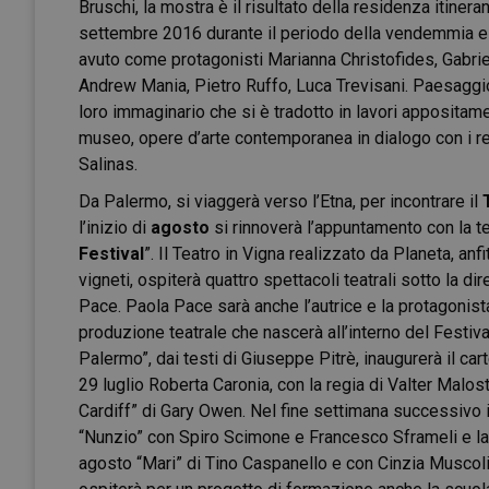
Bruschi, la mostra è il risultato della residenza itineran
settembre 2016 durante il periodo della vendemmia e
avuto come protagonisti Marianna Christofides, Gabrie
Andrew Mania, Pietro Ruffo, Luca Trevisani. Paesaggi
loro immaginario che si è tradotto in lavori appositame
museo, opere d’arte contemporanea in dialogo con i r
Salinas.
Da Palermo, si viaggerà verso l’Etna, per incontrare il
l’inizio di
agosto
si rinnoverà l’appuntamento con la te
Festival
”. Il Teatro in Vigna realizzato da Planeta, anfi
vigneti, ospiterà quattro spettacoli teatrali sotto la di
Pace.
Paola Pace sarà anche l’autrice e la protagonist
produzione teatrale che nascerà all’interno del Festival
Palermo”, dai testi di Giuseppe Pitrè, inaugurerà il car
29 luglio Roberta Caronia, con la regia di Valter Malosti
Cardiff” di Gary Owen. Nel fine settimana successivo il
“Nunzio” con Spiro Scimone e Francesco Sframeli e la r
agosto “Mari” di Tino Caspanello e con Cinzia Muscol