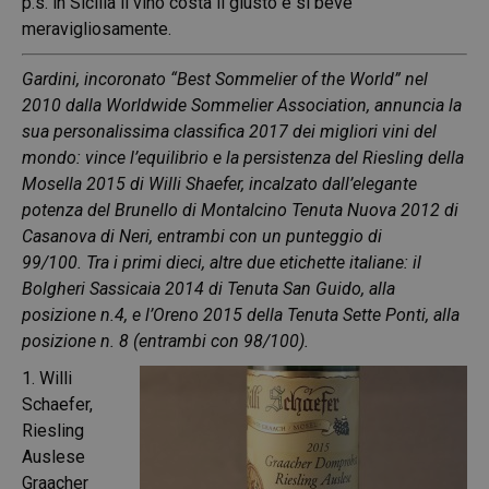
p.s. in Sicilia il vino costa il giusto e si beve
meravigliosamente.
Gardini, incoronato “Best Sommelier of the World” nel
2010 dalla Worldwide Sommelier Association, annuncia la
sua personalissima classifica 2017 dei migliori vini del
mondo: vince l’equilibrio e la persistenza del Riesling della
Mosella 2015 di Willi Shaefer, incalzato dall’elegante
potenza del Brunello di Montalcino Tenuta Nuova 2012 di
Casanova di Neri, entrambi con un punteggio di
99/100.
Tra i primi dieci, altre due etichette italiane: il
Bolgheri Sassicaia 2014 di Tenuta San Guido, alla
posizione n.4, e l’Oreno 2015 della Tenuta Sette Ponti, alla
posizione n. 8 (entrambi con 98/100).
1.
Willi
Schaefer,
Riesling
Auslese
Graacher