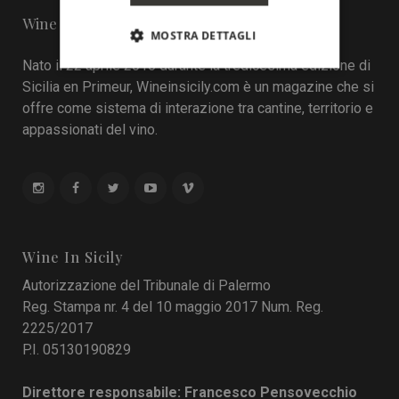
Wine in Sicily - Online Magazine
MOSTRA DETTAGLI
Nato il 22 aprile 2016 durante la tredicesima edizione di
Sicilia en Primeur, Wineinsicily.com è un magazine che si
offre come sistema di interazione tra cantine, territorio e
appassionati del vino.
Wine In Sicily
Autorizzazione del Tribunale di Palermo
Reg. Stampa nr. 4 del 10 maggio 2017 Num. Reg.
2225/2017
P.I. 05130190829
Direttore responsabile: Francesco Pensovecchio