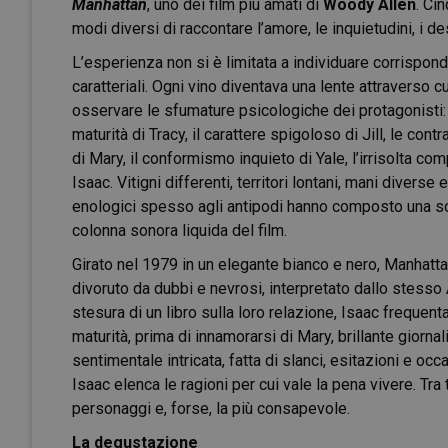
Manhattan
, uno dei film più amati di
Woody Allen
. Ci
modi diversi di raccontare l’amore, le inquietudini, i des
L’esperienza non si è limitata a individuare corrispo
caratteriali. Ogni vino diventava una lente attraverso cu
osservare le sfumature psicologiche dei protagonisti: 
maturità di Tracy, il carattere spigoloso di Jill, le cont
di Mary, il conformismo inquieto di Yale, l’irrisolta com
Isaac. Vitigni differenti, territori lontani, mani diverse 
enologici spesso agli antipodi hanno composto una so
colonna sonora liquida del film.
Girato nel 1979 in un elegante bianco e nero, Manhatta
divoruto da dubbi e nevrosi, interpretato dallo stesso 
stesura di un libro sulla loro relazione, Isaac frequen
maturità, prima di innamorarsi di Mary, brillante giorn
sentimentale intricata, fatta di slanci, esitazioni e oc
Isaac elenca le ragioni per cui vale la pena vivere. Tra 
personaggi e, forse, la più consapevole.
La degustazione