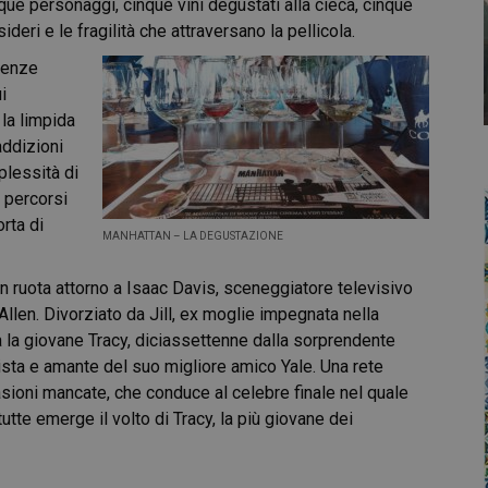
nque personaggi, cinque vini degustati alla cieca, cinque
ideri e le fragilità che attraversano la pellicola.
ndenze
i
la limpida
raddizioni
plessità di
e percorsi
rta di
MANHATTAN – LA DEGUSTAZIONE
n ruota attorno a Isaac Davis, sceneggiatore televisivo
Allen. Divorziato da Jill, ex moglie impegnata nella
ta la giovane Tracy, diciassettenne dalla sorprendente
alista e amante del suo migliore amico Yale. Una rete
casioni mancate, che conduce al celebre finale nel quale
tutte emerge il volto di Tracy, la più giovane dei