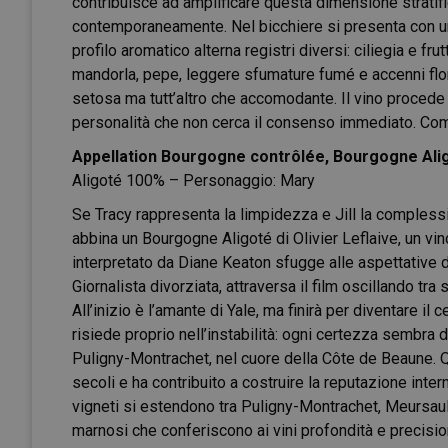
contribuisce ad amplificare questa dimensione stratif
contemporaneamente. Nel bicchiere si presenta con una 
profilo aromatico alterna registri diversi: ciliegia e fr
mandorla, pepe, leggere sfumature fumé e accenni flore
setosa ma tutt’altro che accomodante. Il vino procede
personalità che non cerca il consenso immediato. Come 
Appellation Bourgogne contrôlée, Bourgogne Aligo
Aligoté 100% – Personaggio: Mary
Se Tracy rappresenta la limpidezza e Jill la complessità
abbina un Bourgogne Aligoté di Olivier Leflaive, un v
interpretato da Diane Keaton sfugge alle aspettative di c
Giornalista divorziata, attraversa il film oscillando tr
All’inizio è l’amante di Yale, ma finirà per diventare il
risiede proprio nell’instabilità: ogni certezza sembra d
Puligny-Montrachet, nel cuore della Côte de Beaune. Qui
secoli e ha contribuito a costruire la reputazione intern
vigneti si estendono tra Puligny-Montrachet, Meursaul
marnosi che conferiscono ai vini profondità e precision