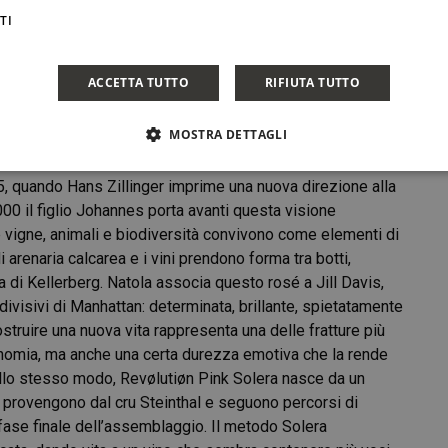
TI
er
ggio: Jill Davis
ACCETTA TUTTO
RIFIUTA TUTTO
na e si sposta nella Bassa Austria, nel
Weinviertel
. La
MOSTRA DETTAGLI
etato da Meryl Streep, rifiuta le definizioni semplici e si
Johannes Zillinger ha sede a Velm-Götzendorf e affonda le
85, quando Hans Zillinger imprime una nuova direzione alla
00 il figlio Johannes porta avanti questa visione
vigne, animali e biodiversità convivono come elementi di
 arenaria calcarea e i vini prendono forma tra botti,
a di Kellerberg. Natola associa questo rosé a Jill Davis,
ivisivi di Manhattan: determinata, brillante, spietatamente
ostruire una nuova vita rappresenta una delle fratture più
tonomia, ma anche una certa durezza emotiva che la rende
 Allo stesso modo, Revølutiøn Pink Solera nasce da un
ve provengono dal cru Steinthal e seguono percorsi di
fase finale dell’assemblaggio. Il metodo Solera