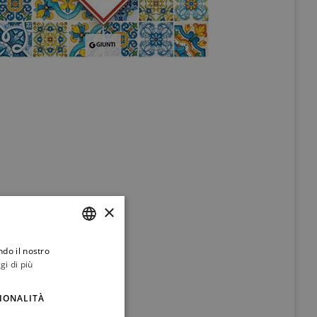
×
ndo il nostro
ITALIAN
gi di più
ENGLISH
IONALITÀ