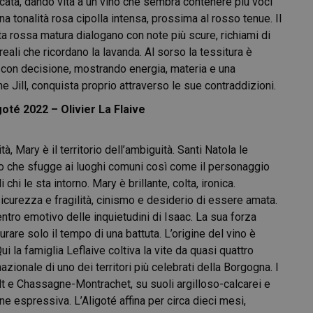
icata, dando vita a un vino che sembra contenere più voci
tonalità rosa cipolla intensa, prossima al rosso tenue. Il
utta rossa matura dialogano con note più scure, richiami di
ali che ricordano la lavanda. Al sorso la tessitura è
 con decisione, mostrando energia, materia e una
Jill, conquista proprio attraverso le sue contraddizioni.
té 2022 – Olivier La Flaive
, Mary è il territorio dell’ambiguità. Santi Natola le
ino che sfugge ai luoghi comuni così come il personaggio
hi le sta intorno. Mary è brillante, colta, ironica.
a sicurezza e fragilità, cinismo e desiderio di essere amata.
 centro emotivo delle inquietudini di Isaac. La sua forza
urare solo il tempo di una battuta. L’origine del vino è
 la famiglia Leflaive coltiva la vite da quasi quattro
azionale di uno dei territori più celebrati della Borgogna. I
t e Chassagne-Montrachet, su suoli argilloso-calcarei e
e espressiva. L’Aligoté affina per circa dieci mesi,