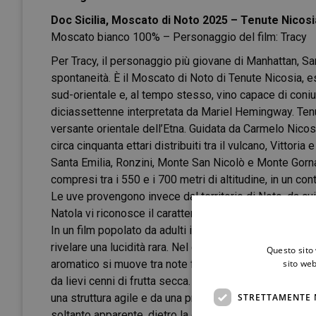
Doc Sicilia, Moscato di Noto 2025 – Tenute Nicosi
Moscato bianco 100% – Personaggio del film: Tracy
Per Tracy, il personaggio più giovane di Manhattan, San
spontaneità. È il Moscato di Noto di Tenute Nicosia, e
sud-orientale e, al tempo stesso, vino capace di coni
diciassettenne interpretata da Mariel Hemingway. Tenut
versante orientale dell’Etna. Guidata da Carmelo Nicosi
circa cinquanta ettari distribuiti tra il vulcano, Vittor
Santa Emilia, Ronzini, Monte San Nicolò e Monte Gorna, 
compresi tra i 550 e i 700 metri di altitudine, in un c
Le uve provengono invece dal territorio di Noto, da cui 
Natola vi riconosce il carattere di Tracy: sincera, priva
In un film popolato da adulti inquieti e spesso incapac
rivelare una lucidità rara. Nel calice si presenta di un g
Questo sito 
aromatico si muove tra note floreali, richiami alla p
sito web
da lievi cenni di frutta secca. Al sorso emerge un equ
STRETTAMENTE 
una struttura agile e da una progressione lineare che 
soltanto apparente, dietro la quale si nasconde una per