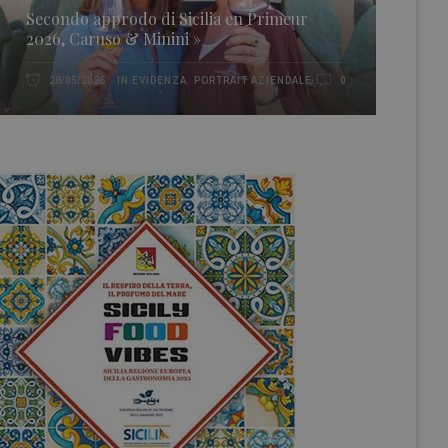
Secondo approdo di Sicilia en Primeur
2026, Caruso & Minini »
IN EVIDENZA
,
PORTRAIT AZIENDALE
28/05/2026
0