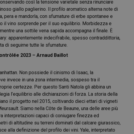
conservando così la tensione varietale senza rinunciare
oso giallo paglierino. Il profilo aromatico alterna note di
la, pera e mandorla, con sfumature di erbe spontanee e
so il vino sorprende per il suo equilibrio. Morbidezza e
 mentre una sottile vena sapida accompagna il finale. È
ary: apparentemente indecifrabile, spesso contraddittoria,
ta di seguirne tutte le sfumature.
ontrôlée 2023 – Arnaud Baillot
nhattan. Non possiede il cinismo di Isaac, la
ove invece in una zona intermedia, sospeso tra il
proprie certezze. Per questo Santi Natola gli abbina un
gia l’equilibrio alle dichiarazioni di forza. La storia della
ano il progetto nel 2015, coltivando dieci ettari di vigneti
ursault. Siamo nella Côte de Beaune, una delle aree più
va interpretazioni capaci di coniugare finezza ed
etri di altitudine su terreni dominati dal calcare giurassico,
e alla definizione del profilo dei vini. Yale, interpretato