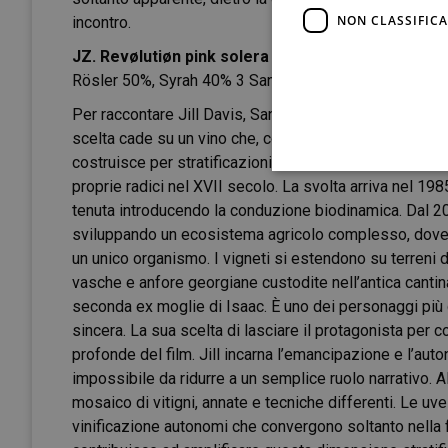
NON CLASSIFICA
incontro.
JZ. Revølutiøn pink solera N.V. – Johannes Zilling
Rösler 50%, Syrah 40% 3 Sankt Laurent 10% – Persona
Per raccontare Jill Davis, Santi Natola abbandona l’Et
scelta cade su un vino che, come il personaggio interpr
costruisce per stratificazioni successive. L’azienda 
proprie radici nel XVII secolo. La svolta arriva nel 19
tenuta introducendo la conduzione biodinamica. Dal 20
sviluppando un ecosistema agricolo complesso, dove 
un unico organismo. I vigneti si estendono su terreni di
vasche e anfore georgiane custodite nell’antica cantin
seconda ex moglie di Isaac. È uno dei personaggi più d
sincera. La sua scelta di lasciare il protagonista per c
profonde del film. Jill incarna l’emancipazione e l’au
impossibile da ridurre a un semplice ruolo narrativo.
mosaico di vitigni, annate e tecniche differenti. Le u
vinificazione autonomi che convergono soltanto nella 