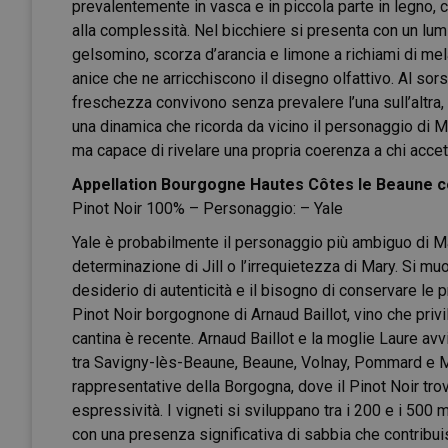
prevalentemente in vasca e in piccola parte in legno, 
alla complessità. Nel bicchiere si presenta con un lumin
gelsomino, scorza d’arancia e limone a richiami di me
anice che ne arricchiscono il disegno olfattivo. Al sor
freschezza convivono senza prevalere l’una sull’altra,
una dinamica che ricorda da vicino il personaggio di M
ma capace di rivelare una propria coerenza a chi accet
Appellation Bourgogne Hautes Côtes le Beaune
c
Pinot Noir 100% – Personaggio: – Yale
Yale è probabilmente il personaggio più ambiguo di Ma
determinazione di Jill o l’irrequietezza di Mary. Si mu
desiderio di autenticità e il bisogno di conservare le 
Pinot Noir borgognone di Arnaud Baillot, vino che privile
cantina è recente. Arnaud Baillot e la moglie Laure avvi
tra Savigny-lès-Beaune, Beaune, Volnay, Pommard e Me
rappresentative della Borgogna, dove il Pinot Noir tro
espressività. I vigneti si sviluppano tra i 200 e i 500 m
con una presenza significativa di sabbia che contribuisc