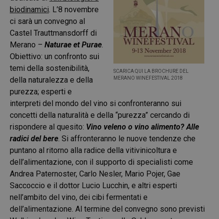
biodinamici
. L’8 novembre
ci sarà un convegno al
Castel Trauttmansdorff di
Merano
–
Naturae et Purae
.
Obiettivo: un confronto sui
temi della sostenibilità,
SCARICA QUI LA BROCHURE DEL
della naturalezza e della
MERANO WINEFESTIVAL 2018
purezza; esperti e
interpreti del mondo del vino si confronteranno sui
concetti della naturalità e della “purezza” cercando di
rispondere al quesito:
Vino veleno o vino alimento? Alle
radici del bere
. Si affronteranno le nuove tendenze che
puntano al ritorno alla radice della vitivinicoltura e
dell’alimentazione, con il supporto di specialisti come
Andrea Paternoster, Carlo Nesler, Mario Pojer, Gae
Saccoccio e il dottor Lucio Lucchin, e altri esperti
nell’ambito del vino, dei cibi fermentati e
dell’alimentazione. Al termine del convegno sono previsti