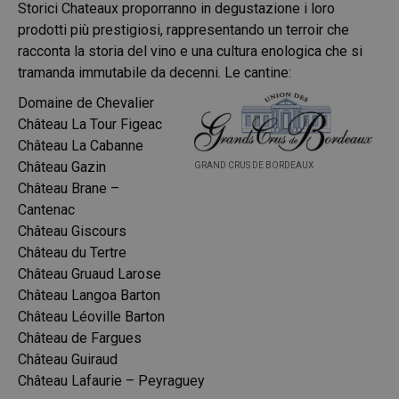
Storici Chateaux proporranno in degustazione i loro
prodotti più prestigiosi, rappresentando un terroir che
racconta la storia del vino e una cultura enologica che si
tramanda immutabile da decenni. Le cantine:
Domaine de Chevalier
Château La Tour Figeac
Château La Cabanne
Château Gazin
GRAND CRUS DE BORDEAUX
Château Brane –
Cantenac
Château Giscours
Château du Tertre
Château Gruaud Larose
Château Langoa Barton
Château Léoville Barton
Château de Fargues
Château Guiraud
Château Lafaurie – Peyraguey