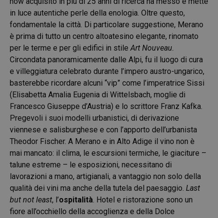
how acquisito in più di 25 anni di ricerca ha messo e mette
in luce autentiche perle della enologia. Oltre questo,
fondamentale la città. Di particolare suggestione, Merano
è prima di tutto un centro altoatesino elegante, rinomato
per le terme e per gli edifici in stile
Art Nouveau.
Circondata panoramicamente dalle Alpi, fu il luogo di cura
e villeggiatura celebrato durante l’impero austro-ungarico,
basterebbe ricordare alcuni “vip” come l’imperatrice Sissi
(Elisabetta Amalia Eugenia di Wittelsbach, moglie di
Francesco Giuseppe d’Austria) e lo scrittore Franz Kafka.
Pregevoli i suoi modelli urbanistici, di derivazione
viennese e salisburghese e con l’apporto dell’urbanista
Theodor Fischer. A Merano e in Alto Adige il vino non è
mai mancato: il clima, le escursioni termiche, le giaciture –
talune estreme – le esposizioni, necessitano di
lavorazioni a mano, artigianali, a vantaggio non solo della
qualità dei vini ma anche della tutela del paesaggio.
Last
but not least
, l’
ospitalità
. Hotel e ristorazione sono un
fiore all’occhiello della accoglienza e della Dolce